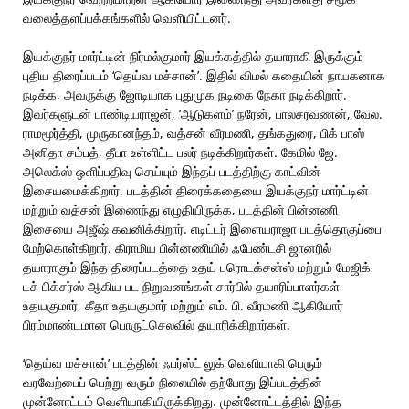
வலைத்தளப்பக்கங்களில் வெளியிட்டனர்.
இயக்குநர் மார்ட்டின் நிர்மல்குமார் இயக்கத்தில் தயாராகி இருக்கும்
புதிய திரைப்படம் ‘தெய்வ மச்சான்’. இதில் விமல் கதையின் நாயகனாக
நடிக்க, அவருக்கு ஜோடியாக புதுமுக நடிகை நேகா நடிக்கிறார்.
இவர்களுடன் பாண்டியராஜன், ‘ஆடுகளம்’ நரேன், பாலசரவணன், வேல.
ராமமூர்த்தி, முருகானந்தம், வத்சன் வீரமணி, தங்கதுரை, பிக் பாஸ்
அனிதா சம்பத், தீபா உள்ளிட்ட பலர் நடிக்கிறார்கள். கேமில் ஜே.
அலெக்ஸ் ஒளிப்பதிவு செய்யும் இந்தப் படத்திற்கு காட்வின்
இசையமைக்கிறார். படத்தின் திரைக்கதையை இயக்குநர் மார்ட்டின்
மற்றும் வத்சன் இணைந்து எழுதியிருக்க, படத்தின் பின்னணி
இசையை அஜீஷ் கவனிக்கிறார். எடிட்டர் இளையராஜா படத்தொகுப்பை
மேற்கொள்கிறார். கிராமிய பின்னணியில் ஃபேண்டசி ஜானரில்
தயாராகும் இந்த திரைப்படத்தை உதய் புரொடக்சன்ஸ் மற்றும் மேஜிக்
டச் பிக்சர்ஸ் ஆகிய பட நிறுவனங்கள் சார்பில் தயாரிப்பாளர்கள்
உதயகுமார், கீதா உதயகுமார் மற்றும் எம். பி. வீரமணி ஆகியோர்
பிரம்மாண்டமான பொருட்செலவில் தயாரிக்கிறார்கள்.
‘தெய்வ மச்சான்’ படத்தின் ஃபர்ஸ்ட் லுக் வெளியாகி பெரும்
வரவேற்பைப் பெற்று வரும் நிலையில் தற்போது இப்படத்தின்
முன்னோட்டம் வெளியாகியிருக்கிறது. முன்னோட்டத்தில் இந்த