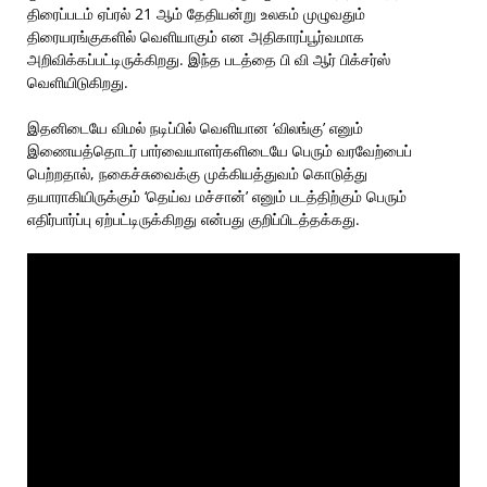
திரைப்படம் ஏப்ரல் 21 ஆம் தேதியன்று உலகம் முழுவதும்
திரையரங்குகளில் வெளியாகும் என அதிகாரப்பூர்வமாக
அறிவிக்கப்பட்டிருக்கிறது. இந்த படத்தை பி வி ஆர் பிக்சர்ஸ்
வெளியிடுகிறது.
இதனிடையே விமல் நடிப்பில் வெளியான ‘விலங்கு’ எனும்
இணையத்தொடர் பார்வையாளர்களிடையே பெரும் வரவேற்பைப்
பெற்றதால், நகைச்சுவைக்கு முக்கியத்துவம் கொடுத்து
தயாராகியிருக்கும் ‘தெய்வ மச்சான்’ எனும் படத்திற்கும் பெரும்
எதிர்பார்ப்பு ஏற்பட்டிருக்கிறது என்பது குறிப்பிடத்தக்கது.