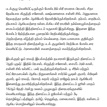
படக்குழு வெளியிட்டிருக்கும் போஸ்டரில் ஸ்ரீ ராமராக பிரபாஸ், சீதா
தேவியாக கிருத்தி சனோன், லக்ஷ்மணனாக சன்னி சிங், அனுமனாக
தேவதத்தா நாகே ஆகியோர் தோன்றியிருக்கிறார்கள். தர்மம், தைரியம்,
தியாகம் ஆகியவற்றை உள்ளடக்கிய ஸ்ரீ ராமரின் நல்லொழுக்கத்தையும்
மையப்படுத்தி இத்திரைப்படம் உருவாகி இருக்கிறது. இதனை இந்த
போஸ்டர் நேர்த்தியான முறையில் பிரதிபலித்திருக்கிறது.
அதர்மத்தை வீழ்த்தி தர்மம் வெல்வதை அடையாளமாக குறிக்கும்
இந்த ராமநவமி தினத்தன்று படக் குழுவினர் பிரத்யேக போஸ்டரை
வெளியிட்டு, அனைவரின் கவனத்தையும் கவர்ந்திருக்கிறார்கள்.
இயக்குநர் ஓம் ராவத் இயக்கத்தில் தயாராகி இருக்கும் திரைப்படம்
‘ஆதி புருஷ்’. இதில் பிரபாஸ், கிருத்தி சனோன், சையீப் அலி கான்,
சன்னி சிங் உள்ளிட்ட பலர் நடித்திருக்கிறார்கள். டி சீரிஸ் மற்றும்
ரெட்ரோஃபைல்ஸ் ஆகிய நிறுவனங்கள் சார்பில் பூஷன் குமார், க்ரிஷன்
குமார், ஓம் ராவத், பிரசாத் சுதார் மற்றும் ராஜேஷ் நாயர் ஆகியோர்
இணைந்து தயாரித்திருக்கிறார்கள். இந்த திரைப்படம் ஜூன் மாதம்
16ஆம் தேதி அன்று உலகம் முழுவதும் திரையரங்குகளில்
வெளியாகிறது. இந்த திரைப்படம் ஐமேக்ஸ் மற்றும் 3டி
தொழில்நுட்பத்திலும், தமிழ், தெலுங்கு, மலையாளம், இந்தி, கன்னடம்
ஆகிய மொழிகளிலும் வெளியாகிறது.