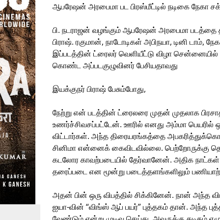
ஆபரேஷன் அரபைமா பட பிரஸ்மீட்டில் நடிகை நேகா சக
பி. நடராஜன் வழங்கும் ஆபரேஷன் அரபைமா படத்தை தயா
பிராஷ். ரகுமான், நாடோடிகள் அபிநயா, டினி டாம், நேக
இப்படத்தின் ட்ரைலர் வெளியீட்டு விழா சென்னையில்
கொண்ட அப்படகுழுவினர் பேசியதாவது
இயக்குநர் பிராஷ் பேசும்போது,
நேற்று என் படத்தின் ட்ரைலரை முதன் முதலாக பிரசாத
உணர்ச்சிவசப்பட்டேன். ஊரில் எனது அம்மா பெயரில் ஒ
விட்டார்கள். அந்த திரையரங்கத்தை அபகரித்துக்க
சினிமா என்னைக் கைவிடவில்லை. பெற்றோருக்கு தெர
கடலோர காவற்படையில் தேர்வானேன். அதிக நாட்கள் 
தரைப்படை என மூன்று படைத்தளங்களிலும் பணியாற்ற
அதன் பின் ஒரு விபத்தில் சிக்கினேன். நான் அந்த வி
ஐயா-வின் “விங்ஸ் ஆப் பயர்” புத்தகம் தான். அந்த பு
வேண்டும் என்று முடிவு செய்து, அவருக்கு கடிதம் 