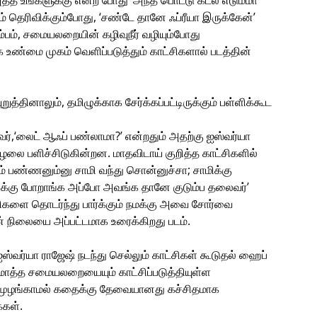
த்த உங்களுக்கு என்ற போது ‘அந்த பொட்டு கடல எடும்மா’
ம் தெரிவிக்கும்போது, ‘சண்டே தானே ஃப்ரீயா இருக்கேன்’
டும்பம், சமையலறையின் கழிவுநீர் வழியும்போது
்மை முகம் வெளிப்படுத்தும் காட்சிகளால் படத்தின்
்தினாலும், தமிழுக்காக சேர்க்கப்பட்டிருக்கும் பள்ளிக்கூட
லைட் ஆஃப் பண்லாமா?’ என்றதும் அதற்கு ஐஸ்வர்யா
 சூழலை பளிச்சிடுகின்றன. மாதவிடாய் குறித்த காட்சிகளில்
் பண்ணனும்னு சாமி வந்து சொன்னுச்சா; சாமிக்கு
ைக்கு போறாங்க அப்போ அவங்க தானே குடும்ப தலைவர்’
ிகளை தொடர்ந்து பார்க்கும் நமக்கு அவை சோர்வை
் நிலையை அப்பட்டமாக உரைக்கிறது படம்.
ஐஸ்வர்யா ராஜேஷ் நடந்து செல்லும் காட்சிகள் கூடுதல் ஹைப்
த்த சமையலறையையும் காட்சிப்படுத்தியுள்ள
்டி முழங்காமல் கதைக்கு தேவையானது கச்சிதமாக
்கள்.