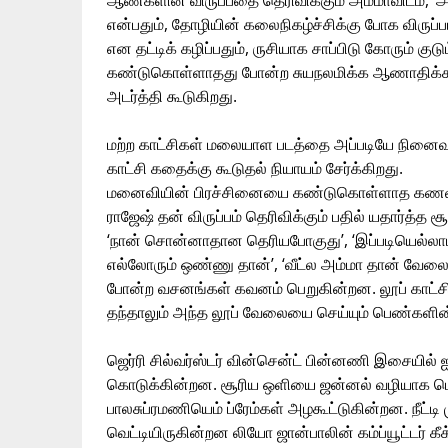
ஆண்களின் விருப்பதை தெரிவிக்கும் அம்மாவிடம், ‘அ
என்பதும், தோழியின் கலைநிகழ்ச்சிக்கு போக விருப்ப
என தட்டிக் கழிப்பதும், ருசியாக சாப்பிடு கோரும் கு
கண்டுகொள்ளாதது போன்ற சுயநலமிக்க ஆணாதிக்க உண
அடர்த்தி கூடுகிறது.
மற்ற காட்சிகள் மலையாள படத்தை அப்படியே நினைவுறுத
காட்சி கதைக்கு கூடுதல் நியாயம் சேர்க்கிறது.
மனைவியின் பிரச்சினையை கண்டுகொள்ளாத கணவர்,‘
ராஜேஷ் தன் விருப்பம் தெரிவிக்கும் பதில் யதார்த்த
‘நான் சொன்னாதான தெரியபோகுது’, ‘இப்படியெல்லாம
எல்லோரும் ஒண்ணு தான்’, ‘வீட்ல அம்மா தான் வேல
போன்ற வசனங்கள் கவனம் பெறுகின்றன. லூப் காட்ச
தந்தாலும் அந்த லூப் வேலையை செய்யும் பெண்களின
ஜெர்ரி சில்வர்ஸ்டர் வின்சென்ட் பின்னணி இசையில் 
கொடுக்கின்றன. சூரிய ஒளியை ஜன்னல் வழியாக மொ
பாலசுப்ரமணியெம் ப்ரேம்கள் அழகூட்டுகின்றன. நீட
வெட்டியிருகின்றன லியோ ஜான்பாலின் கம்ப்யூட்டர் கீக