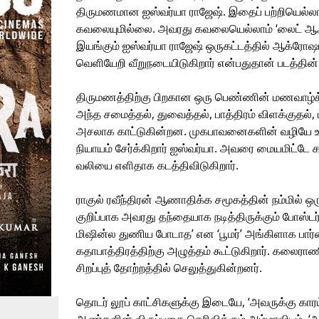
திருமணமான ஐஸ்வர்யா ராஜேஷ். இதைப் பற்றியெல்லாம
கவலையுமில்லை. அவரது கவலையெல்லாம் ‘லைட் ஆஃப
இயங்கும் ஐஸ்வர்யா ராஜேஷ் ஒருகட்டத்தில் ஆக்ரோ
வெளியேறி வீறுநடையிடுகிறார் என்பதுதான் படத்தின
திருமணத்திற்கு பிறகான ஒரு பெண்ணின் மணவாழ்க
அந்த சமைத்தல், துவைத்தல், பாத்திரம் விளக்குதல்
அசலாக காட்டுகின்றன. முகபாவனைகளின் வழியே உணர்
நியாயம் சேர்க்கிறார் ஐஸ்வர்யா. அவரை மையமிட்டே கத
வலியை எளிதாக கடத்திவிடுகிறார்.
ராகுல் ரவீந்திரன் ஆணாதிக்க சமூகத்தின் நம்மில் ஒருவர
குறிப்பாக அவரது தந்தையாக நடித்திருக்கும் போஸ்டர் 
மிஷின்ல துணிய போடாத’ என ‘பூமர்’ அங்கிளாக பா
கதாபாத்திரத்திற்கு அழுத்தம் கூட்டுகிறார். கல
சிறப்புத் தோற்றத்தில் செலுத்துகின்றனர்.
தொடர் லூப் காட்சிகளுக்கு இடையே, ‘அவருக்கு காரம் ப