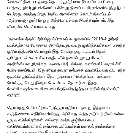
‘லென்ஸ்’ திரைப்படத்தை தொடர்ந்து ‘தி மஸ்கிடோ பிலாஸபி’ என்ற
படத்தை இவர் இயக்கினார். பல்வேறு திரைப்பட விழாக்களில் இது இடம்
பெற்றது. அதற்கு பிறகு தேசிய அளவிலான தொடர் திரைப்படம்
(ஆந்தாலஜி) ஒன்றில் ஒரு அத்தியாயத்தை இயக்கியுள்ளார். இது
விரைவில் வெளியாகவுள்ளது.
“தலைக்கூத்தல்’ பற்றி ஜெயப்பிரகாஷ் கூறுகையில், “2018-ல் இந்தப்
படத்திற்கான யோசனை தோன்றியது. வயது முதிர்ந்தவர்களை சொந்த
குடும்பத்தினரே கொல்லும் இது போன்ற ஒரு பழக்கம் தென்
தமிழ்நாட்டில் உள்ள சில பகுதிகளில் நடைபெறுவது மிகவும்
அதிர்ச்சியாக இருந்தது. அதை பற்றி பல்வேறு தளங்களில் ஆராய்ச்சி
மேற்கொண்டேன். இது சரியா தவறா என்பதை விவாதிப்பதை விட. எந்த
சூழலில் குடும்பத்தினர் இந்த முடிவை எடுக்கிறார்கள் என்பதை
யோசித்த போது நிறைய கேள்விகள் தோன்றின. இந்த
கேள்விகளுக்கான விடையை தேடுவதே இந்த படத்தின் நோக்கம்,”
என்றார்.
தொடர்ந்து பேசிய அவர், “நடுத்தர குடும்பம் ஒன்று இத்தகைய
சூழ்நிலையை எதிர்கொள்கிறது. அப்போது அந்த குடும்பத்தினர் என்ன
முடிவு எடுக்கிறார்கள், எவ்வாறு அந்த சூழ்நிலையை
எதிர்கொள்கிறார்கள் என்பதை பார்ப்பவர்கள் மனதில் தாக்கத்தை
ஏற்படுத்தும் வகையில் இப்படம் விவரிக்கும்,” என்றார்.