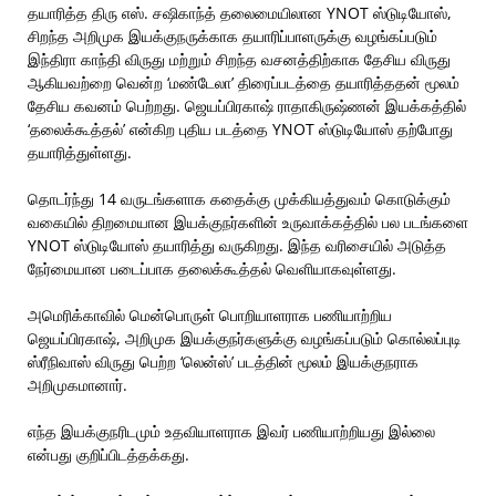
தயாரித்த திரு எஸ். சஷிகாந்த் தலைமையிலான YNOT ஸ்டுடியோஸ்,
சிறந்த அறிமுக இயக்குநருக்காக தயாரிப்பாளருக்கு வழங்கப்படும்
இந்திரா காந்தி விருது மற்றும் சிறந்த வசனத்திற்காக தேசிய விருது
ஆகியவற்றை வென்ற ‘மண்டேலா’ திரைப்படத்தை தயாரித்ததன் மூலம்
தேசிய கவனம் பெற்றது. ஜெயப்பிரகாஷ் ராதாகிருஷ்ணன் இயக்கத்தில்
‘தலைக்கூத்தல்’ என்கிற புதிய படத்தை YNOT ஸ்டுடியோஸ் தற்போது
தயாரித்துள்ளது.
தொடர்ந்து 14 வருடங்களாக கதைக்கு முக்கியத்துவம் கொடுக்கும்
வகையில் திறமையான இயக்குநர்களின் உருவாக்கத்தில் பல படங்களை
YNOT ஸ்டுடியோஸ் தயாரித்து வருகிறது. இந்த வரிசையில் அடுத்த
நேர்மையான படைப்பாக தலைக்கூத்தல் வெளியாகவுள்ளது.
அமெரிக்காவில் மென்பொருள் பொறியாளராக பணியாற்றிய
ஜெயப்பிரகாஷ், அறிமுக இயக்குநர்களுக்கு வழங்கப்படும் கொல்லப்புடி
ஸ்ரீநிவாஸ் விருது பெற்ற ‘லென்ஸ்’ படத்தின் மூலம் இயக்குநராக
அறிமுகமானார்.
எந்த இயக்குநரிடமும் உதவியாளராக இவர் பணியாற்றியது இல்லை
என்பது குறிப்பிடத்தக்கது.