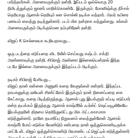
பார்த்தார்கள். அனைவருக்கும் நன்றி. இப்படம் ஒவ்வொரு 20
நிமிடத்துக்கும் ஜானர் மாறிக்கொண்டே இருக்கும். மோனிஷ்க்கு நீச்சல்
தெரியாது ஆனால் தெரியும் என சொல்லி நடிக்க வந்தார். அவர் உயிரை
பணயம் வைத்து நடித்துள்ளார். படம் மிக நன்றாக வந்துள்ளது. உங்கள்
அனைவருக்கும் பிடிக்குமென நம்புகிறேன் நன்றி.
விஜய் K செல்லையா கூறியதாவது…
ஒரு படத்தை எடுப்பதை விட ரிலீஸ் செய்வது கஷ்டம். சக்தி
அண்ணாவுக்கு நன்றி, சிபிராஜ் அண்ணா இல்லையென்றால் இந்த
படமே இல்லை அனைவருக்கும் இந்தப்படம் பிடிக்கும்.
நடிகர் சிபிராஜ் பேசியது…
விஜய் தான் என்னை அணுகி கதை கேளுங்கள் என்றார். இந்தப்பட
நாயகனுக்கு ஏலியன் சிண்ட்ரோம் இருக்கும் நான் நினைப்பதை கை
கேட்காது, கதை பிடித்திருந்தது. ஆனால் புது இயக்குநர் எப்படி எடுப்பார்
என்ற தயக்கம் இருந்தது ஆனால் காஷ்மீரில் ஃபர்ஸ்ட் ஷெட்டீயூலிலேயே
இயக்குநரின் திறமை தெரிந்துவிட்டது மிக அட்டகாசமாக
எடுத்துள்ளார். நானே தயாரிப்பு நிறுவனம் வைத்துள்ளேன் ஆனால்
காஷ்மீர் போய் எடுக்க வேண்டும் என்பதை நான் ஒத்துகொண்டிருக்க
மாட்டேன், விஜய் ஒத்துக்கொண்டு பிரமாண்ட பட்ஜெட்டில் எடுத்துள்ளார்
அவருக்கு நன்றி. படத்திற்கு ஓடிடி வாய்ப்புகள் வந்தாலும்