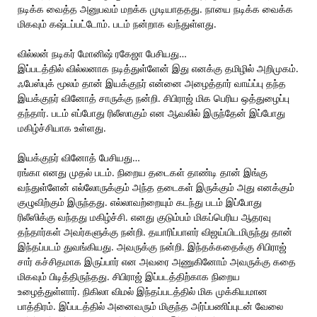
நடிக்க வைத்த அனுபவம் மறக்க முடியாததது. நாயை நடிக்க வைக்க
மிகவும் கஷ்டப்பட்டோம். படம் நன்றாக வந்துள்ளது.
வில்லன் நடிகர் மோனிஷ் ரகேஜா பேசியது…
இப்படத்தில் வில்லனாக நடித்துள்ளேன் இது எனக்கு தமிழில் அறிமுகம்.
ஃபேஸ்புக் மூலம் தான் இயக்குநர் என்னை அழைத்தார் வாய்ப்பு தந்த
இயக்குநர் வினோத் சாருக்கு நன்றி. சிபிராஜ் மிக பெரிய ஒத்துழைப்பு
தந்தார். படம் எப்போது ரிலீஸாகும் என ஆவலில் இருந்தேன் இப்போது
மகிழ்ச்சியாக உள்ளது.
இயக்குநர் வினோத் பேசியது…
ரங்கா எனது முதல் படம். நிறைய தடைகள் தாண்டி தான் இங்கு
வந்துள்ளேன் எல்லோருக்கும் அந்த தடைகள் இருக்கும் அது எனக்கும்
குழுவிற்கும் இருந்தது. எல்லாவற்றையும் கடந்து படம் இப்போது
ரிலீஸிக்கு வந்தது மகிழ்ச்சி. எனது குடும்பம் மிகப்பெரிய ஆதரவு
தந்தார்கள் அவர்களுக்கு நன்றி. தயாரிப்பாளர் விஜய்யிடமிருந்து தான்
இந்தப்படம் துவங்கியது. அவருக்கு நன்றி. இந்தக்கதைக்கு சிபிராஜ்
சார் கச்சிதமாக இருப்பார் என அவரை அணுகினோம் அவருக்கு கதை
மிகவும் பிடித்திருந்தது. சிபிராஜ் இப்படத்திற்காக நிறைய
உழைத்துள்ளார். நிகிலா விமல் இந்தப்படத்தில் மிக முக்கியமான
பாத்திரம். இப்படத்தில் அனைவரும் மிகுந்த அர்ப்பணிப்புடன் வேலை