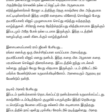
அதற்கேற்ற செலவில் நல்ல பட்ஜெட்டில் மிக அருமையாக
எடுத்துள்ளார்கள் ரோஜா படத்திற்கு பிறகு காஷ்மீரை மிக அற்புதமாக
காட்டியுள்ளார்கள் இந்த மாதிரி கதையை வினோத் சொல்லும் போது
தயாரிப்பாளர் விஜய் முழுமையாக செய்து எடுத்து வந்ததற்கு
வாழ்த்துகள். சிபிராஜ் கதை தேர்ந்தெடுப்பது வித்தியாசமாக இருக்கும்
இப்படமும் அதே போல் நல்ல படமாக இருக்கும். இந்த படத்தின்
உழைப்புக்கு பலன் கிடைக்கும் வாழ்த்துக்கள்
இசையமைப்பாளர் ராம் ஜீவன் பேசியது…
ரங்கா எனக்கு ஒரு மிகச்சிறப்பான வாய்ப்பாக அமைந்தது.
தயாரிப்பாளர் விஜய் எனது நண்பர். இந்த கதை மிக அழகான கதை
பரபரவென செல்லும் திரைக்கதை. இப்படத்தில் ஐந்து பாடல்கள்
உள்ளது. ஐந்தும் வேறு வேறு விதமாக இருக்கும். படம் தியேட்டரில்
பார்க்க வேண்டுமென உருவாக்கியுள்ளோம். அனைவரும் ஆதரவு தர
வேண்டும் நன்றி.
நடிகர் அஸார் பேசியது
இப்படம் நண்பர்களால் தொடங்கப்பட்டு நண்பர்களால் உருவாக்கப்பட்டது.
காஷ்மீரில் படம்பிடித்தோம் குழுவில் யாருக்குமே இந்தி தெரியாது
படமெடுப்பது வேலை பார்ப்பது எல்லாம் மிக கடினமாக இருந்தது.
இப்படத்தில் நாய் ஒன்று முக்கிய கேரக்டரில் நடித்துள்ளது. அதை