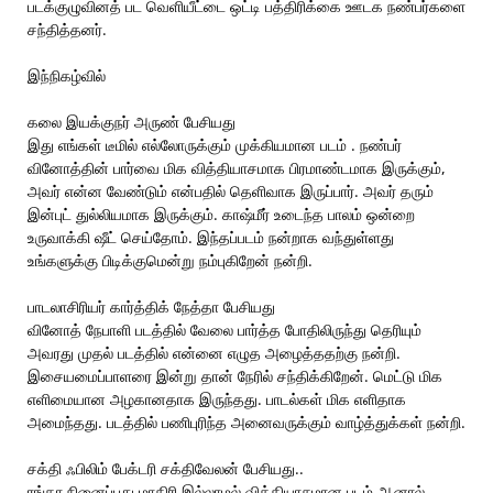
படக்குழுவினத் பட வெளியீட்டை ஒட்டி பத்திரிக்கை ஊடக நண்பர்களை
சந்தித்தனர்.
இந்நிகழ்வில்
கலை இயக்குநர் அருண் பேசியது
இது எங்கள் டீமில் எல்லோருக்கும் முக்கியமான படம் . நண்பர்
வினோத்தின் பார்வை மிக வித்தியாசமாக பிரமாண்டமாக இருக்கும்,
அவர் என்ன வேண்டும் என்பதில் தெளிவாக இருப்பார். அவர் தரும்
இன்புட் துல்லியமாக இருக்கும். காஷ்மீர் உடைந்த பாலம் ஒன்றை
உருவாக்கி ஷீட் செய்தோம். இந்தப்படம் நன்றாக வந்துள்ளது
உங்களுக்கு பிடிக்குமென்று நம்புகிறேன் நன்றி.
பாடலாசிரியர் கார்த்திக் நேத்தா பேசியது
வினோத் நேபாளி படத்தில் வேலை பார்த்த போதிலிருந்து தெரியும்
அவரது முதல் படத்தில் என்னை எழுத அழைத்ததற்கு நன்றி.
இசையமைப்பாளரை இன்று தான் நேரில் சந்திக்கிறேன். மெட்டு மிக
எளிமையான அழகானதாக இருந்தது. பாடல்கள் மிக எளிதாக
அமைந்தது. படத்தில் பணிபுரிந்த அனைவருக்கும் வாழ்த்துக்கள் நன்றி.
சக்தி ஃபிலிம் பேக்டரி சக்திவேலன் பேசியது..
ரங்கா நினைப்பது மாதிரி இல்லாமல் வித்தியாசமான படம் ஆனால்