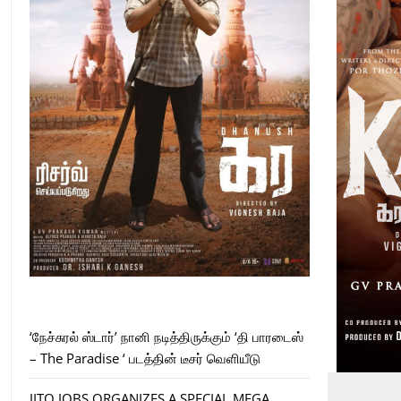
‘நேச்சுரல் ஸ்டார்’ நானி நடித்திருக்கும் ‘தி பாரடைஸ்
– The Paradise ‘ படத்தின் டீசர் வெளியீடு
JITO JOBS ORGANIZES A SPECIAL MEGA