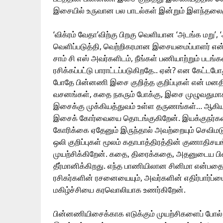
இசையில் உருவான பல பாடல்கள் இன்றும் இளந்தலைம
‘விக்ரம் வேதா’விற்கு பிறகு வெளியான ‘அடங்க மறு
வெளிப்படுத்தி, வெற்றிகரமான இசையமைப்பாளர் என்ற
சாம் சி எஸ் அவர்களிடம், நீங்கள் பணியாற்றும் ப
ரசிக்கப்பட்டு பாராட்டப்படுகிறதே.. ஏன்? என கேட்ட
போதே பின்னணி இசை குறித்த குறிப்புகள் என் மனதில
வசனங்கள், கதை நகரும் போக்கு, இசை முழுவதுமா
இசைக்கு முக்கியத்துவம் உள்ள தருணங்கள்… ஆகி
இசைக் கோர்வையை தொடங்குகிறேன். இயக்குநர்களி
கோரிக்கை ஏதேனும் இருந்தால் அவற்றையும் செவி
ஒலி குறிப்புகள் மூலம் கதாபாத்திரத்தின் குணாதிசய
முயற்சிக்கிறேன். கதை, திரைக்கதை, அதனுடைய 
தீர்மானிக்கிறது. எந்த பாணியிலான சினிமா என்ப
ரசிகர்களின் ரசனையையும், அவர்களின் எதிர்பார்ப்ப
மகிழ்ச்சியை கரவொலியாக உணர்கிறேன்.
பின்னணியிசைக்காக எடுக்கும் முயற்சிகளைப் போல், 