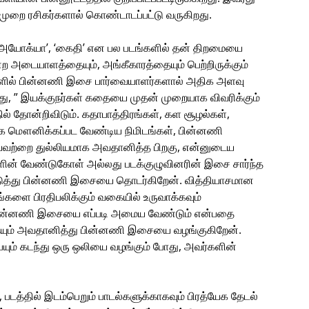
ுறை ரசிகர்களால் கொண்டாடப்பட்டு வருகிறது.
’, ‘அயோக்யா’, ‘கைதி’ என பல படங்களில் தன் திறமையை
 அடையாளத்தையும், அங்கீகாரத்தையும் பெற்றிருக்கும்
டங்களில் பின்னணி இசை பார்வையாளர்களால் அதிக அளவு
போது, ” இயக்குநர்கள் கதையை முதன் முறையாக விவரிக்கும்
் தோன்றிவிடும். கதாபாத்திரங்கள், கள சூழல்கள்,
க மௌனிக்கப்பட வேண்டிய நிமிடங்கள், பின்னணி
யவற்றை துல்லியமாக அவதானித்த பிறகு, என்னுடைய
ன் வேண்டுகோள் அல்லது படக்குழுவினரின் இசை சார்ந்த
மடுத்து பின்னணி இசையை தொடர்கிறேன். வித்தியாசமான
ங்களை பிரதிபலிக்கும் வகையில் உருவாக்கவும்
பின்னணி இசையை எப்படி அமைய வேண்டும் என்பதை
தையும் அவதானித்து பின்னணி இசையை வழங்குகிறேன்.
ையும் கடந்து ஒரு ஒலியை வழங்கும் போது, அவர்களின்
படத்தில் இடம்பெறும் பாடல்களுக்காகவும் பிரத்யேக தேடல்