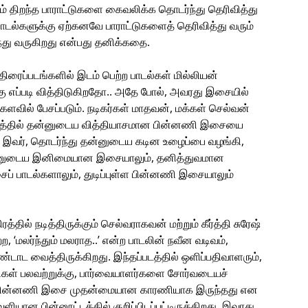
 திறந்த பாராட்டுகளை கைவலிக்க தொடர்ந்து தெரிவித்து
பாடல்களுக்கு ஏற்கனவே பாராட்டுகளைத் தெரிவித்து வரும்
ந்து வருகிறது என்பது தனிக்கதை.
ைப்படங்களில் இடம் பெற்ற பாடல்கள் மில்லியன்
 எப்படி வித்திடுகிறதோ.. அதே போல், அவரது இசையில்
ளவில் பேசப்படும். நடிகர்கள் மாதவன், மக்கள் செல்வன்
ா’ படத்தில் தன்னுடைய வித்தியாசமான பின்னணி இசையை
 இவர், தொடர்ந்து தன்னுடைய கடின உழைப்பை வழங்கி,
ன்னுடைய இனிமையான இசையாலும், தனித்துவமான
ப் பாடல்களாலும், துடிப்புள்ள பின்னணி இசையாலும்
தில் நடித்திருக்கும் செல்வராகவன் மற்றும் கீர்த்தி சுரேஷ்
 ‘மலர்ந்தும் மலராத..’ என்ற பாடலின் நவீன வடிவம்,
வைத்திருக்கிறது. இந்தப்படத்தில் ஒளிப்பதிவாளரும்,
கள் பலவற்றுக்கு, பார்வையாளர்களை சோர்வடையச்
 பின்னணி இசை முதன்மையான காரணியாக இருந்தது என
ான பின்னூட்டத்தில் குறிப்பிடப்பட்டிருக்கிறது. இவரது