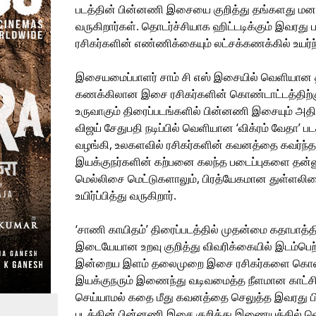
படத்தின் பின்னணி இசையை குறித்து தங்களது மனம்
வருகிறார்கள். தொடர்ச்சியாக ஹிட்டடிக்கும் இவரது 
ரசிகர்களின் எண்ணிக்கையும் லட்சக்கணக்கில் உயர்
இசையமைப்பாளர் சாம் சி எஸ் இசையில் வெளியான திர
கணக்கிலான இசை ரசிகர்களின் கொண்டாட்டத்திற்கு
உருவாகும் திரைப்படங்களில் பின்னணி இசையும் அதிக
விஜய் சேதுபதி நடிப்பில் வெளியான ‘விக்ரம் வேத
வழங்கி, உலகளவில் ரசிகர்களின் கவனத்தை கவர்ந்த
இயக்குநர்களின் கற்பனை கலந்த படைப்புகளை த
மெல்லிசை மெட்டுகளாலும், பிரத்யேகமான துள்ளலிசை
உயிர்ப்பித்து வருகிறார்.
‘சாணி காயிதம்’ திரைப்படத்தில் முதன்மை கதாபாத்திரத்
இடையேயான உறவு குறித்து விவரிக்கையில் இடம்பெற்ற,
இன்றைய இளம் தலைமுறை இசை ரசிகர்களை கொண்டாட 
இயக்குநரும் இணைந்து வடிவமைத்த நீளமான காட்சி
செய்யாமல் கதை மீது கவனத்தை செலுத்த இவரது
படத்தின் பின்னணி இசை குறித்து இணையத்தில் வெளிய