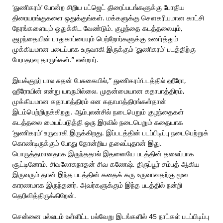
‘துணிகரம்’ போன்ற சிறிய பட்ஜெட் திரைப்படங்களுக்கு போதிய
திரையரங்குகளை ஒதுக்குங்கள். மக்களுக்கு சௌகரியமான காட்சி
நேரங்களையும் ஒதுக்கிட வேண்டும். குழந்தை கடத்தலையும்,
குழந்தையின் பாதுகாப்பையும் பெற்றோர்களுக்கு உணர்த்தும்
முக்கியமான படைப்பாக உருவாகி இருக்கும் ‘துணிகரம்’ படத்திற்கு
பேராதரவு தாருங்கள்.” என்றார்.
இயக்குநர் பால சுதன் பேசுகையில்,” துணிகரம்’படத்தில் ஹீரோ,
ஹீரோயின் என்று யாருமில்லை. முதன்மையான கதாபாத்திரம்,
முக்கியமான கதாபாத்திரம் என கதாபாத்திரங்கள்தான்
இடம்பெற்றிருக்கிறது. ஆம்புலன்சில் நடைபெறும் குழந்தைகள்
கடத்தலை மையப்படுத்தி ஒரு இரவில் நடைபெறும் கதையாக
‘துணிகரம்’ உருவாகி இருக்கிறது. இப்படத்தின் படப்பிடிப்பு நடைபெற்றுக்
கொண்டிருக்கும் போது தோன்றிய தலைப்புதான் இது.
பொருத்தமானதாக இருந்ததால் இதனையே படத்தின் தலைப்பாக
சூட்டினோம். சிவலோகநாதன் சிவ கணேஷ், திருப்பூர் சம்பத் ஆகிய
இருவரும் தான் இந்த படத்தின் கதைக் கரு உருவாவதற்கு மூல
காரணமாக இருந்தனர். அவர்களுக்கும் இந்த படத்தில் நன்றி
தெரிவித்திருக்கிறேன்.
சென்னை பல்லடம் உள்ளிட்ட பல்வேறு இடங்களில் 45 நாட்கள் படப்பிடிப்பு