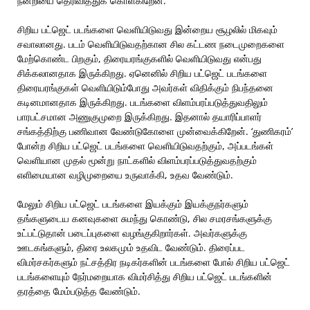
நன்றியை தெரிவித்துக் கொள்கிறேன்.
சிறிய பட்ஜெட் படங்களை வெளியிடுவது இன்றைய சூழலில் மிகவும்
சவாலானது. படம் வெளியிடுவதற்கான சில கட்டண நடைமுறைகளை
மேற்கொண்ட பிறகும், திரையரங்குகளில் வெளியிடுவது என்பது
சிக்கலானதாக இருக்கிறது. ஏனெனில் சிறிய பட்ஜெட் படங்களை
திரையரங்குகள் வெளியிடும்போது அவர்கள் விதிக்கும் நிபந்தனை
கடினமானதாக இருக்கிறது. படங்களை விளம்பரப்படுத்துவதிலும்
பாரபட்சமான அணுகுமுறை இருக்கிறது. இதனால் தயாரிப்பாளர்
சங்கத்திற்கு பணிவான வேண்டுகோளை முன்வைக்கிறேன். ‘துணிகரம்’
போன்ற சிறிய பட்ஜெட் படங்களை வெளியிடுவதற்கும், அப்படங்கள்
வெளியான முதல் மூன்று நாட்களில் விளம்பரப்படுத்துவதற்கும்
எளிமையான வழிமுறையை உருவாக்கி, உதவ வேண்டும்.
மேலும் சிறிய பட்ஜெட் படங்களை இயக்கும் இயக்குநர்களும்
தங்களுடைய கனவுகளை சுமந்து கொண்டு, சில சமரசங்களுக்கு
உட்பட்டுதான் படைப்புகளை வழங்குகிறார்கள். அவர்களுக்கு
ஊடகங்களும், திரை உலகமும் உதவிட வேண்டும். திரைப்பட
விமர்சகர்களும் நட்சத்திர நடிகர்களின் படங்களை போல் சிறிய பட்ஜெட்
படங்களையும் நேர்மறையாக விமர்சித்து சிறிய பட்ஜெட் படங்களின்
தரத்தை மேம்படுத்த வேண்டும்.