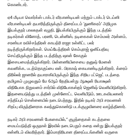
கொண்டார்.
ஏ4 மீடியா வொர்க்ஸ் டாக்டர் வீரபாண்டியன் மற்றும் டாக்டர் டெய்ஸி
வீரபாண்டியன் தயாரித்திருக்கும் திரைப்படம் ‘துணிகரம்’ அறிமுக
இயக்குநர் பாலசுதன் எழுதி, இயக்கியிருக்கும் இந்த படத்தில்
நடிகர்கள் வினோத், பரணி, டென்னிஸ், நடிகைகள் செம்மலர் அன்னம்,
சரண்யா ரவிச்சந்திரன் காயத்ரி ராஜா உள்ளிட்ட பலர்
நடித்திருக்கிறார்கள். மெய்யேந்திரன் கெம்புராஜ் ஒளிப்பதிவு
செய்திருக்கும் இந்த படத்திற்கு ஷான் கோகுல்
இசையமைத்திருக்கிறார். பின்னணியிசையை தனுஷ் மேனன்
கவனிக்க, படத்தொகுப்பை என். பிரகாஷ் கையாண்டிருக்கிறார். க்ரைம்
திரில்லர் ஜானரில் தயாராகியிருக்கும் இந்த சிறிய பட்ஜெட் படத்தை
தமிழகம் முழுவதும் மே 6ஆம் தேதியன்று ஆக்ஷன் ரியாக்ஷன்
விநியோக நிறுவனம் சார்பில் விநியோகஸ்தர் ஜெனிஷ் வெளியிடுகிறார்.
இதனையடுத்து படத்தின் முன்னோட்ட வெளியீடும், ஊடகவியலாளர்
சந்திப்பும் சென்னையில் நடைபெற்றது. இதில் நடிகர் அபி சரவணன்
சிறப்பு விருந்தினராக கலந்துகொண்டு படக்குழுவினரை வாழ்த்தினார்.
நடிகர் அபி சரவணன் பேசுகையில்,“ குழந்தைகள் கடத்தலை
மையப்படுத்தி ஒருநாள் இரவில் நடைபெறும் கதை என்று இயக்குநர்
என்னிடம் விவரித்தார். இம்மாதிரியான திரைப்படங்களின் வருகை