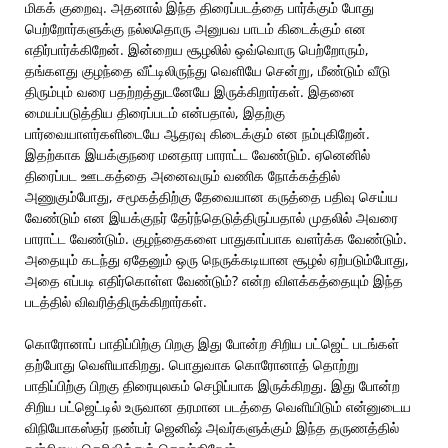
மிகக் குறைவு. அதனால் இந்த திரைப்படத்தை பார்க்கும் போது
பெற்றோர்களுக்கு நல்லதொரு அனுபவ பாடம் கிடைக்கும் என
எதிர்பார்க்கிறேன். இன்றைய சூழலில் ஒவ்வொரு பெற்றோரும்,
தங்களது குழந்தை வீட்டிலிருந்து வெளியே சென்று, மீண்டும் வீடு
திரும்பும் வரை பதற்றத்துடனேயே இருக்கிறார்கள். இதனை
மையப்படுத்திய திரைப்படம் என்பதால், இதற்கு
பார்வையாளர்களிடையே ஆதரவு கிடைக்கும் என நம்புகிறேன்.
இதற்காக இயக்குநரை மனதார பாராட்ட வேண்டும். ஏனெனில்
திரைப்பட ஊடகத்தை அனைவரும் வணிக நோக்கத்தில்
அணுகும்போது, சமூகத்திற்கு தேவையான கருத்தை பதிவு செய்ய
வேண்டும் என இயக்குநர் தேர்ந்தெடுத்திருப்பதால் முதலில் அவரை
பாராட்ட வேண்டும். குழந்தைகளை பாதுகாப்பாக வளர்க்க வேண்டும்.
அதையும் கடந்து ஏதேனும் ஒரு நெருக்கடியான சூழல் ஏற்படும்போது,
அதை எப்படி எதிர்கொள்ள வேண்டும்? என்ற விளக்கத்தையும் இந்த
படத்தில் விவரித்திருக்கிறார்கள்.
கொரோனாப் பாதிப்பிற்கு பிறகு இது போன்ற சிறிய பட்ஜெட் படங்கள்
தற்போது வெளியாகிறது. பொதுவாக கொரோனாத் தொற்று
பாதிப்பிற்கு பிறகு திரையுலகம் செழிப்பாக இருக்கிறது. இது போன்ற
சிறிய பட்ஜெட்டில் உருவான தரமான படத்தை வெளியிடும் என்னுடைய
விநியோகஸ்தர் நண்பர் ஜெனிஷ் அவர்களுக்கும் இந்த தருணத்தில்