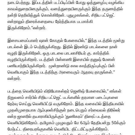
நடைபெற்றது. இப்படத்தின் படப்பிடிப்பின் போது ஒத்துழைப்பு வழங்கிய
காவல்துறையினருக்கும், வனத்துறையினருக்கும் இந்த தருணத்தில்
நன்றி தெரிவித்துக் கொள்கிறேன். புதுமுகங்கள், சிறிய பட்ஜெட்
என்றாலும் திரைக்கதையை நேர்த்தியாக படமாக்கி
இருக்கிறோம்.”என்றார்.
இசையமைப்பாளர் ஷான் கோகுல் பேசுகையில்,“ இந்த படத்தில் மூன்று
பாடல்கள் இடம் பெற்றிருக்கிறது. இதில் இரண்டு பாடல்களை நான்
எழுதி இருக்கிறேன், ஒரு பாடலை பாடலாசிரியர் கு. கார்த்திக்
எழுதியிருக்கிறார். படத்தின் பின்னணி இசையில் தனுஷ் மேனன்
பணியாற்றியிருக்கிறார். ‌ மூன்றாண்டு கால காத்திருப்புக்குப் பின்
வெளியாகும் இந்த படத்திற்கு அனைவரும் ஆதரவு தாருங்கள்.”
என்றார்.
படத்தை வெளியிடும் விநியோகஸ்தர் ஜெனிஷ் பேசுகையில்,” எங்கள்
நிறுவனம் சார்பில் சிறிய பட்ஜெட் படங்களில் தரமான படைப்புகளை
தேர்வு செய்து வெளியிட்டு வருகிறோம். இந்த வகையில் இந்தியாவில்
முதன்முறையாக ஆம்புலன்சிற்குள் நடைபெறும் சர்வைவல் திரில்லர்
என்ற ஜானரில் தயாராகியிருக்கும் ‘துணிகரம்’ திரைப் படத்தை
வெளியிடுகிறோம். தமிழகம் முழுவதும் மே 6ஆம் தேதியன்று 50க்கும்
மேற்பட்ட திரையரங்குகளில் வெளியிட திட்டமிட்டிருக்கிறோம்.