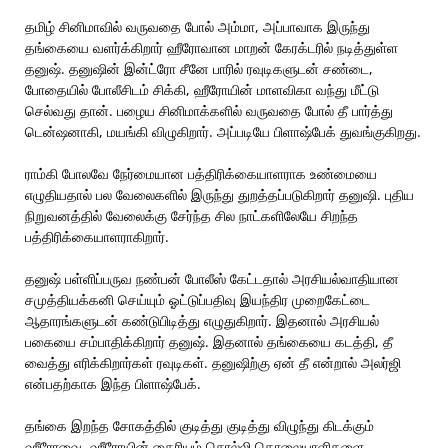
தமிழ் சினிமாவில் வருவதை போல் அம்மா, அப்பாவாக இருந்து
தங்கையை வளர்க்கிறார் ஹீரோவான மாறன் கேரக்டரில் நடித்துள்ள
தனுஷ். தனுஷின் இன்ட்ரோ சீனே பாரில் ரவுடிகளுடன் சண்டை,
போதையில் போலீசிடம் சிக்கி, ஹீரோயின் மாளவிகா வந்து மீட்டு
செல்வது தான். பழைய சினிமாக்களில் வருவதை போல் தீ பார்த்து
டென்ஷனாகி, மயங்கி விழுகிறார். அப்படியே பிளாஷ்பேக் துவங்குகிறது.
ராம்கி போலவே நேர்மையான பத்திரிக்கையாளராக உண்மையை
எழுதியதால் பல வேலைகளில் இருந்து துறத்தப்படுகிறார் தனுஷி. புதிய
நிறுவனத்தில் வேலைக்கு சேர்ந்த சில நாட்களிலேயே சிறந்த
பத்திரிக்கையாளராகிறார்.
தனுஷ் பள்ளிப்பருவ நண்பன் போலீஸ் கேட்டதால் அரசியல்வாதியான
சமுத்தியக்கனி செய்யும் ஓட்டுப்பதிவு இயந்திர முறைகேட்டை
ஆதாரங்களுடன் கண்டுபிடித்து எழுதுகிறார். இதனால் அரசியல்
பகையை சம்பாதிக்கிறார் தனுஷ். இதனால் தங்கையை கடத்தி, தீ
வைத்து எரிக்கிறார்கள் ரவுடிகள். தனுஷிற்கு ஏன் தீ என்றால் அலர்ஜி
என்பதற்காக இந்த பிளாஷ்பேக்.
தங்கை இறந்த சோகத்தில் குடித்து குடித்து விழுந்து கிடக்கும்
ஹீரோவை, ஹீரோயின் தைரியம் சொல்லி கொலையாளிகளை