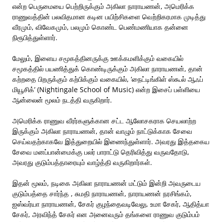
என்ற பெருமையை பெற்றிருக்கும் அகிலா நாராயணன், அமெரிக்க
ராணுவத்தின் பலவிதமான கடின பயிற்சிகளை வெற்றிகரமாக முடித்து
வீரமும், விவேகமும், பலமும் கொண்ட பெண்மணியாக தன்னை
நிரூபித்துள்ளார்.
மேலும், இளைய சமூகத்தினருக்கு ஊக்கமளிக்கும் வகையில்
சமூகத்தில் பயணித்துக் கொண்டிருக்கும் அகிலா நாராயணன், தான்
கற்றதை பிறருக்கும் கற்பிக்கும் வகையில், ‘நைட்டிங்கிள் ஸ்கூல் ஆஃப்
மியூசிக்’ (Nightingale School of Music) என்ற இசைப் பள்ளியை
ஆன்லைன் மூலம் நடத்தி வருகிறார்.
அமெரிக்க ராணுவ வீரர்களுக்கான சட்ட ஆலோசகராக செயலாற்ற
இருக்கும் அகிலா நாராயணன், தான் வாழும் நாட்டுக்காக சேவை
செய்வதற்காகவே இத்துறையில் இணைந்துள்ளார். அவரது இத்தகைய
சேவை மனப்பான்மைக்கு பலர் பாராட்டு தெரிவித்து வருவதோடு,
அவரது குடும்பத்தாரையும் வாழ்த்தி வருகிறார்கள்.
இதன் மூலம், நடிகை அகிலா நாராயணன் மட்டும் இன்றி அவருடைய
குடும்பத்தை சார்ந்த , சுமதி நாராயணன், நாராயணன் நரசிங்கம்,
ஐஸ்வர்யா நாராயணன், சேகர் குழந்தைவடிவேலு, உமா சேகர், ஆதித்யா
சேகர், அரவிந்த் சேகர் என அனைவரும் தங்களை ராணுவ குடும்பம்