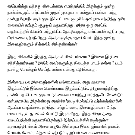
எதிர்பார்த்து வந்தது கிடைக்காத ஏமாற்றத்தில் இருக்கும் மூன்று
நண்பர்களும், பார்ட்டியில் முதன்முறையாக என்ஜாய் பண்ண வந்த
மூன்று தோழிகளும் ஒரு இக்கட்டான சூழலில் ஒன்றாக சந்தித்து ஒரே
அறையில் தங்கும் சூழலும் உருவாகிறது. ஏதோ ஒரு அசட்டு
தைரியத்தில் கிளம்பி வந்துவிட்ட தோழிகளுக்கு பார்ட்டியில் எதிர்பாராத
பிரச்சனை ஏற்படுகிறது. அவர்களுக்கு உதவப்போய் இந்த மூன்று
இளைஞர்களும் சிக்கலில் சிக்குகிறார்கள்.
இந்த சிக்கலில் இருந்து அவர்கள் மீண்டார்களா ? இல்லை இழப்பை
சந்தித்தார்களா ? இதில் அவர்களுக்கு கிடைத்த பாடம் என்ன ? படம்
நமக்கு சொல்லும் செய்தி என்ன என்பது மீதிக்கதை.
இன்றைய பல இளைஞர்களின் மனோபாவம், அது ஆணாக
இருக்கட்டும் இல்லை பெண்ணாக இருக்கட்டும்.. திருமணத்திற்கு
முன்பே ஜாலியான ஒரு வாழ்க்கையை வாழ்ந்து பார்த்துவிட வேண்டும்
என்பதாகவே இருக்கிறது அதற்கேற்றபடி மேல்தட்டு வர்க்கத்தினரின்
ஆடம்பர வாழ்க்கை, நடுத்தர மற்றும் ஏழை இளைஞர்களை அந்த
மாயைக்குள் தூண்டில் போட்டு இழுக்கிறது. இந்த விஷயத்தை
மையப்படுத்தி உருவாகியிருக்கும் இந்தப்படத்தில் நடித்துள்ள
கதாபாத்திரங்கள் அனைவருமே இன்றைய இளைஞர்களின் தாகம்,
மோகம், வேகம், அதனால் ஏற்படும் குழப்பம் என கலவையான