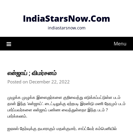
Skip
to
IndiaStarsNow.Com
content
indiastarsnow.com
Menu
என்ஜாய் ; விமர்சனம்
Posted on December 22, 2022
முழுக்க முழுக்க இளைஞர்களை குறிவைத்து எடுக்கப்பட்டுள்ள படம்
தான் இந்த ‘என்ஜாய்’. டைட்டிலுக்கு ஏற்றபடி இரண்டு மணி நேரமும் படம்
பார்ப்பவர்களை என்ஜாய் பண்ண வைத்துள்ளதா இந்த படம் ?
பார்க்கலாம்.
ஐஏஎஸ் தேர்வுக்கு தயாராகும் மதன்குமார், சாப்ட்வேர் கம்பெனியில்