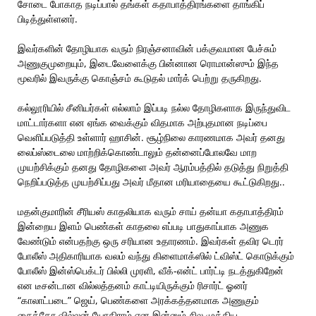
சோடை போகாத நடிப்பால் தங்கள் கதாபாத்திரங்களை தாங்கிப்
பிடித்துள்ளனர்.
இவர்களின் தோழியாக வரும் நிரஞ்சனாவின் பக்குவமான பேச்சும்
அணுகுமுறையும், இடைவேளைக்கு பின்னான ரொமான்ஸும் இந்த
மூவரில் இவருக்கு கொஞ்சம் கூடுதல் மார்க் பெற்று தருகிறது.
கல்லூரியில் சீனியர்கள் எல்லாம் இப்படி நல்ல தோழிகளாக இருந்துவிட
மாட்டார்களா என ஏங்க வைக்கும் விதமாக அற்புதமான நடிப்பை
வெளிப்படுத்தி உள்ளார் ஹாசின். சூழ்நிலை காரணமாக அவர் தனது
லைப்ஸ்டைலை மாற்றிக்கொண்டாலும் தன்னைப்போலவே மாற
முயற்சிக்கும் தனது தோழிகளை அவர் ஆரம்பத்தில் தடுத்து நிறுத்தி
நெறிப்படுத்த முயற்சிப்பது அவர் மீதான மரியாதையை கூட்டுகிறது..
மதன்குமாரின் சீரியஸ் காதலியாக வரும் சாய் தன்யா கதாபாத்திரம்
இன்றைய இளம் பெண்கள் காதலை எப்படி பாதுகாப்பாக அணுக
வேண்டும் என்பதற்கு ஒரு சரியான உதாரணம். இவர்கள் தவிர டெரர்
போலீஸ் அதிகாரியாக வலம் வந்து கிளைமாக்ஸில் ட்விஸ்ட் கொடுக்கும்
போலீஸ் இன்ஸ்பெக்டர் பில்லி முரளி, வீக்-என்ட் பார்ட்டி நடத்துகிறேன்
என டீசன்டான வில்லத்தனம் காட்டியிருக்கும் ரிசார்ட் ஓனர்
“காலாட்படை” ஜெய், பெண்களை அரக்கத்தனமாக அணுகும்
சைக்கோ வில்லன் யோகிராம் என இன்னும் சில முக்கிய