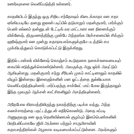
உணர்வுகளை வெளிப்படுத்தி உள்ளனர்.
காதலியிடம் இருந்து ஒரு சிறிய சந்தோஷம் கிடைக்காதா என சதா
ஏங்கியபடியே தனது ஐஏஎஸ் படிப்பில் தடுமாறும் மதன்குமார், பார்க்கும்
பெண் எல்லாம் தன்னுடன் டேட்டிங் வர மாட்டாளா என நினைக்கும்
விக்னேஷ், திருமணத்திற்கு முன்பே அந்தரங்க பிரச்சனையில் சிக்கும்
ஹரிஷ்குமார் என மூன்று கதாநாயகர்களுக்குமே படத்தில் சம
முக்கியத்துவம் கொடுக்கப்பட்டு இருக்கிறது.
இதில் டான்ஸர் விக்னேஷ் கொஞ்சம் கூடுதலாக நகைச்சுவையையும்
கையில் எடுத்துக்கொண்டுள்ளார். அவருக்கு அது ஒர்க் அவுட்டும்
ஆகியுள்ளது. மதன்குமார் சற்று சீரியஸ் முகம் காட்டினாலும் காதலில்
விழும் இன்றைய இளைஞர்களின் மன ஓட்டத்தை துல்லியமாக
வெளிப்படுத்தியுள்ளார். பார்ப்பதற்கு சாக்லேட் பாய் போல இருந்தாலும்
இந்த மூவரும் ஆக்சன் காட்சிகளிலும் அசத்தியுள்ளனர்.
அதேபோல கிராமத்திலிருந்து நகரத்திற்கு படிக்க வந்து, அந்த
கலாச்சாரத்தை பதட்டத்துடன் எதிர்கொண்டு, அதை எப்படி
அணுகுவது என ஒரு தெளிவில்லாமல் குழம்பும் இளம்பெண்களின்
பிரதிபலிப்பாகவே ஜீவி அபர்ணா மற்றும் சாருமிசாவின்
கதாபாத்திரங்கள் அழகாக வடிவமைக்கப்பட்டுள்ளன. அவர்களும்