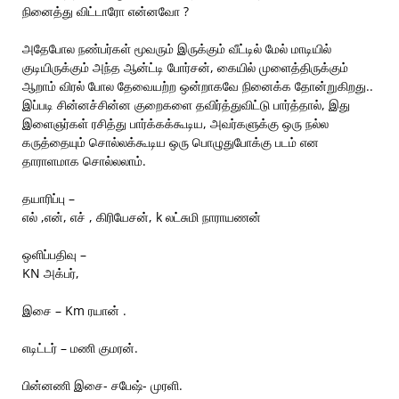
நினைத்து விட்டாரோ என்னவோ ?
அதேபோல நண்பர்கள் மூவரும் இருக்கும் வீட்டில் மேல் மாடியில்
குடியிருக்கும் அந்த ஆன்ட்டி போர்சன், கையில் முளைத்திருக்கும்
ஆறாம் விரல் போல தேவையற்ற ஒன்றாகவே நினைக்க தோன்றுகிறது..
இப்படி சின்னச்சின்ன குறைகளை தவிர்த்துவிட்டு பார்த்தால், இது
இளைஞர்கள் ரசித்து பார்க்கக்கூடிய, அவர்களுக்கு ஒரு நல்ல
கருத்தையும் சொல்லக்கூடிய ஒரு பொழுதுபோக்கு படம் என
தாராளமாக சொல்லலாம்.
தயாரிப்பு –
எல் ,என், எச் , கிரியேசன், k லட்சுமி நாராயணன்
ஒளிப்பதிவு –
KN அக்பர்,
இசை – Km ரயான் .
எடிட்டர் – மணி குமரன்.
பின்னணி இசை- சபேஷ்- முரளி.