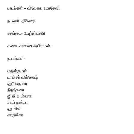
பாடல்கள் – விவேகா, உமாதேவி.
நடனம்- தினேஷ்.
சண்டை- டேஞ்சர்மணி
கலை- சரவண அபிராமன்.
நடிகர்கள்-
மதன்குமார்
டான்சர் விக்னேஷ்
ஹரீஸ்குமார்
நிரஞ்சனா
ஜீ,வி அபர்ணா,
சாய் தன்யா
ஹாசின்
சாருமிசா