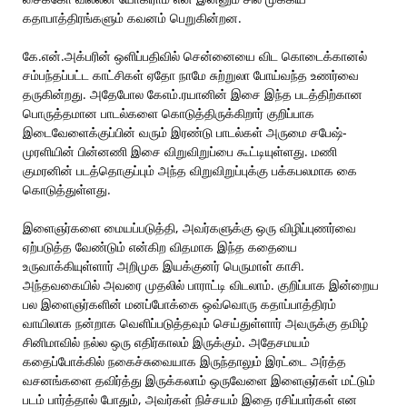
கதாபாத்திரங்களும் கவனம் பெறுகின்றன.
கே.என்.அக்பரின் ஒளிப்பதிவில் சென்னையை விட கொடைக்கானல்
சம்பந்தப்பட்ட காட்சிகள் ஏதோ நாமே சுற்றுலா போய்வந்த உணர்வை
தருகின்றது. அதேபோல கேஎம்.ரயானின் இசை இந்த படத்திற்கான
பொருத்தமான பாடல்களை கொடுத்திருக்கிறார் குறிப்பாக
இடைவேளைக்குப்பின் வரும் இரண்டு பாடல்கள் அருமை சபேஷ்-
முரளியின் பின்னணி இசை விறுவிறுப்பை கூட்டியுள்ளது. மணி
குமரனின் படத்தொகுப்பும் அந்த விறுவிறுப்புக்கு பக்கபலமாக கை
கொடுத்துள்ளது.
இளைஞர்களை மையப்படுத்தி, அவர்களுக்கு ஒரு விழிப்புணர்வை
ஏற்படுத்த வேண்டும் என்கிற விதமாக இந்த கதையை
உருவாக்கியுள்ளார் அறிமுக இயக்குனர் பெருமாள் காசி.
அந்தவகையில் அவரை முதலில் பாராட்டி விடலாம். குறிப்பாக இன்றைய
பல இளைஞர்களின் மனப்போக்கை ஒவ்வொரு கதாப்பாத்திரம்
வாயிலாக நன்றாக வெளிப்படுத்தவும் செய்துள்ளார் அவருக்கு தமிழ்
சினிமாவில் நல்ல ஒரு எதிர்காலம் இருக்கும். அதேசமயம்
கதைப்போக்கில் நகைச்சுவையாக இருந்தாலும் இரட்டை அர்த்த
வசனங்களை தவிர்த்து இருக்கலாம் ஒருவேளை இளைஞர்கள் மட்டும்
படம் பார்த்தால் போதும், அவர்கள் நிச்சயம் இதை ரசிப்பார்கள் என