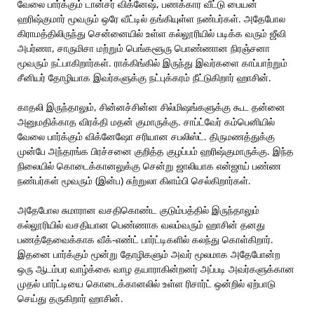
வேலை பார்க்கும் டான்சர் விக்னேஷ், பணக்கார வீட்டு பையன்
ஹரிஷ்குமார் மூவரும் ஒரே வீட்டில் தங்கியுள்ள நண்பர்கள். அதேபோல
கிராமத்திலிருந்து சென்னையில் உள்ள கல்லூரியில் படிக்க வரும் ஜீவி
அபர்ணா, சாருமிசா மற்றும் பெங்களூரு பொண்ணான நிரஞ்சனா
மூவரும் நட்பாகிறார்கள். ராக்கிங்கில் இருந்து இவர்களை காப்பாற்றும்
சீனியர் தோழியாக இவர்களுக்கு நட்புக்கரம் நீட்டுகிறார் ஹாசின்.
காதலி இருந்தாலும், சின்னச்சின்ன சில்மிஷங்களுக்கு கூட தன்னை
அனுமதிக்காத விரக்தி மதன் குமாருக்கு. சாப்ட்வேர் கம்பெனியில்
வேலை பார்க்கும் விக்னேஷோ சரியான சபலிஸ்ட். திருமணத்துக்கு
முன்பே அந்தரங்க பிரச்சனை குறித்த குழப்பம் ஹரிஷ்குமாருக்கு. இந்த
நிலையில் கொடைக்கானலுக்கு சென்று ஜாலியாக என்ஜாய் பண்ண
நண்பர்கள் மூவரும் (இன்ப) சுற்றுலா கிளம்பி செல்கிறார்கள்.
அதேபோல சுமாரான வசதிகொண்ட குடும்பத்தில் இருந்தாலும்
கல்லூரியில் வசதியான பெண்ணாக வலம்வரும் ஹாசின் தனது
பணத்தேவைக்காக வீக்-எண்ட் பார்ட்டிகளில் கலந்து கொள்கிறார்.
இதனை பார்க்கும் மூன்று தோழிகளும் அவர் மூலமாக அதேபோன்ற
ஒரு ஆடம்பர வாழ்க்கை வாழ தயாராகின்றனர் அப்படி அவர்களுக்கான
முதல் பார்ட்டியை கொடைக்கானலில் உள்ள ரிசார்ட் ஒன்றில் ஏற்பாடு
செய்து தருகிறார் ஹாசின்.