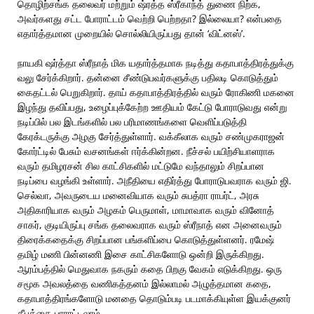
தொழிற்சங்க தலைவர் மற்றும் ஷ்ரத்த ஸ்ரீகாந்த் துணை நிற்க,
அவர்களது சட்ட போராட்டம் வெற்றி பெற்றதா? இல்லையா? என்பதை
எதார்த்தமான முறையில் சொல்லியிருப்பது தான் ‘விட்னஸ்’.
நாயகி ஷர்த்தா ஸ்ரீநாத் மிக யதார்த்தமாக நடித்து கதாபாத்திரத்துக்கு
வலு சேர்க்கிறார். தன்னை சீண்டுபவர்களுக்கு பதிலடி கொடுத்தும்
கைதட்டல் பெறுகிறார். தாய் கதாபாத்திரத்தில் வரும் ரோகிணி மகனை
இழந்து தவிப்பது, உழைப்புக்கேற்ற ஊதியம் கேட்டு போராடுவது என்று
நடிப்பில் பல இடங்களில் பல பரிமாணங்களை வெளிப்படுத்தி
கேரக்டருக்கு அழகு சேர்த்துள்ளார். வக்கீலாக வரும் சண்முகராஜன்
கோர்ட்டில் பேசும் வசனங்கள் ஈர்க்கின்றன. நீச்சல் பயிற்சியாளராக
வரும் தமிழரசன் சில காட்சிகளில் மட்டுமே வந்தாலும் சிறப்பான
நடிப்பை வழங்கி உள்ளார். அநீதியை எதிர்த்து போராடுபவராக வரும் ஜி.
செல்வா, அவருடைய மனைவியாக வரும் சுபத்ரா ராபர்ட், அரசு
அதிகாரியாக வரும் அழகம் பெருமாள், மாமாவாக வரும் வினோத்
சாகர், குடியிருப்பு சங்க தலைவராக வரும் ஸ்ரீநாத் என அனைவரும்
திரைக்கதைக்கு சிறப்பான பங்களிப்பை கொடுத்துள்ளனர். ரமேஷ்
தமிழ் மணி பின்னணி இசை காட்சிகளோடு ஒன்றி இருக்கிறது.
ஆரம்பத்தில் மெதுவாக நகரும் கதை பிறகு வேகம் எடுக்கிறது. ஒரு
சமூக அவலத்தை வணிகத்தனம் இல்லாமல் அழுத்தமான கதை,
கதாபாத்திரங்களோடு மனதை தொடும்படி படமாக்கியுள்ள இயக்குனர்
தீபக்கை பாராட்டலாம்.