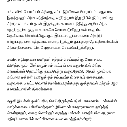
மக்களின் போராட்டம் அல்லது சட்ட ரீதியிலான போராட்டம், எதுவாக
இருந்தாலும் அரசு எந்திரத்தை எதிர்த்தால் இறுதியில் தீர்ப்பு என்பது
அவர்கள் பக்கம் தான் இருக்கும். காரணம் நீதித்துறையே அரசு
எந்திரத்தின் ஒரு பாகமாகவே செயல்படுகிறது என்பதை மிக
தெளிவாக சொல்லியிருக்கும் இப்படம், குப்பைகளை அகற்றி
சுற்றுப்புறத்தை சுத்தமாக வைத்திருக்கும் துப்புறவுத்தொழிலாளிகளின்
அவல நிலையை மிக அழுத்தமாக சொல்லியிருக்கிறது.
மனித கழிவுகளை மனிதன் சுத்தம் செய்வதற்கு அரசு தடை
விதித்தாலும், இன்னமும் நம் நாட்டின் பல பகுதிகளில் அந்த
அவலங்கள் தொடர்ந்து நடைபெற்று வருவதோடு, அதன் மூலம் பல
அப்பாவி மக்கள் உயிரிழக்கும் சம்பவங்கள் தொடர் கதையாகி
வருவதை வெட்ட வெளிச்சமாக்கியிருக்கிறது முத்துவேல் மற்றும் ஜேபி
சாணக்யாவின் திரைக்கதை.
எழுதி இயக்கி ஒளிப்பதிவு செய்திருக்கும் தீபக், சாமாணிய மக்களின்
வாழ்க்கையை சினிமாத்தனம் இல்லாமல் சாதாரணமாக நகர்த்தி
சென்றாலும், கதை சொல்லும் கருத்து மக்கள் மனதில் மிக ஆழமாக
பதியும் வகையில் காட்சிகளை வடிவமைத்திருக்கிறார்.