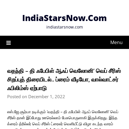
Skip
to
IndiaStarsNow.Com
content
indiastarsnow.com
Menu
வதந்தி – தி ஃபேபிள் ஆஃப் வெலோனி’ வெப் சீரிஸ்
சிறப்புத் திரையிடல்.. ப்ரைம் வீடியோ, வால்வாட்சர்
ஃபிலிம்ஸ் ஏற்பாடு
Posted on December 1, 2022
எஸ்.ஜே.சூர்யா நடிக்கும் ‘வதந்தி – தி ஃபேபிள் ஆஃப் வெலோனி’ வெப்
சீரிஸ் தான் இப்போது ஊரெல்லாம் பேசுபொருளாகி இருக்கிறது. இந்த
க்ரைம் த்ரில்லர் வெப் சீரிஸ் ட்ரைலர் வெளியீட்டு விழா கடந்த வாரம்