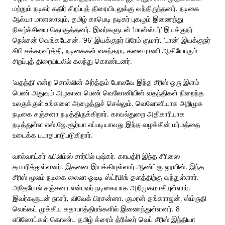
மற்றும் நடிகர் கதிர் சிறப்புத் திரையிடலுக்கு வந்திருந்தனர். நடிகை
ஆல்யா மானஸாவும், தமிழ் காமெடி நடிகர் புகழும் இணைந்து
நிகழ்ச்சியை தொகுத்தனர். இவர்களுடன் ‘மான்ஸ்டர்’ இயக்குநர்
நெல்சன் வெங்கடேசன், ’96’ இயக்குநர் பிரேம் குமார், ‘டான்’ இயக்குநர்
சிபி சக்கரவர்த்தி, நடிகைகள் வசுந்தரா, கலை ராணி ஆகியோரும்
சிறப்புத் திரையிடலில் கலந்து கொண்டனர்.
‘வதந்தி’ என்ற சொல்லின் அர்த்தம் போலவே இந்த சீரிஸ் ஒரு இளம்
பெண் அதுவும் அழகான பெண் வெலோனியின் வதந்திகள் நிறைந்த
உலகுக்குள் உங்களை அழைத்துச் செல்லும். வெலோனியாக அறிமுக
நடிகை சஞ்சனா நடித்திருக்கிறார். காவல்துறை அதிகாரியாக
நடித்துள்ள எஸ்.ஜே.சூர்யா எப்படியாவது இந்த வழக்கின் மர்மத்தை
உடைக்க படாதபாடுபடுகிறார்.
வால்வாட்சர் ஃபிலிம்ஸ் சார்பில் புஷ்கர், காயத்ரி இந்த சீரிஸை
தயாரித்துள்ளனர். இதனை இயக்கியுள்ளார் ஆண்ட்ரூ லூயிஸ். இந்த
சீரிஸ் மூலம் நடிகை லைலா ஓடிடி ஸ்ட்ரீமிங் தளத்திற்கு வந்துள்ளார்.
அதேபோல் சஞ்சனா என்பவர் நடிகையாக அறிமுகமாகியுள்ளார்.
இவர்களுடன் நாசர், விவேக் பிரசன்னா, குமரன் தங்கராஜன், ஸ்ம்ருதி
வெங்கட் முக்கிய கதாபாத்திரங்களில் இணைந்துள்ளனர். 8
எபிஸோட்கள் கொண்ட தமிழ் க்ரைம் த்ரில்லர் வெப் சீரிஸ் இந்தியா