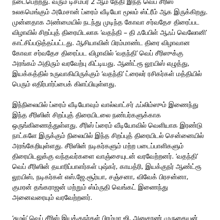
நடைபெற்றது. வரும் டிசம்பர் 2 ஆம் தேதி இந்த வெப் சீரிஸ்
உலகமெங்கும் அமேசான் ப்ரைம் வீடியோ மூலம் ஸ்ட்ரீம் ஆக இருக்கிறது.
முன்னதாக அண்மையில் நடந்து முடிந்த கோவா சர்வதேச திரைப்பட
விழாவில் சிறப்புத் திரையிடலாக ‘வதந்தி – தி ஃபேபிள் ஆஃப் வெலோனி’
காட்சிப்படுத்தப்பட்டது. ஆசியாவின் பிரம்மாண்ட திரை விழாவான
கோவா சர்வதேச திரைப்பட விழாவில் ‘வதந்தி’ வெப் சீரிஸுக்கு
அரங்கம் அதிரும் வரவேற்பு கிட்டியது. ஆண்ட்ரூ லூயிஸ் எழுத்து,
இயக்கத்தில் உருவாகியிருக்கும் ‘வதந்தி’ ட்ரைலர் ரசிகர்கள் மத்தியில்
பெரும் எதிர்பார்ப்பைக் கிளப்பியுள்ளது.
இந்நிலையில் ப்ரைம் வீடியோவும் வால்வாட்சர் ஃப்லிம்ஸும் இணைந்து
இந்த சீரிஸின் சிறப்புத் திரையிடலை நண்பர்களுக்காக
ஒருங்கிணைத்துள்ளது. சீரிஸ் ப்ரைம் வீடியோவில் வெளியாக இரண்டு
நாட்களே இருக்கும் நிலையில் இந்த சிறப்புத் திரையிடல் சென்னையில்
அரங்கேறியுள்ளது. சீரிஸின் நடிகர்களும் மற்ற படைப்பாளிகளும்
திரையிடலுக்கு வந்தவர்களை வாஞ்சையுடன் வரவேற்றனர். ‘வதந்தி’
வெப் சீரிஸின் தயாரிப்பாளர்கள் புஷ்கர், காயத்ரி, இயக்குநர் ஆண்ட்ரூ
லூயிஸ், நடிகர்கள் எஸ்.ஜே.சூர்யா, சஞ்சனா, விவேக் பிரசன்னா,
குமரன் தங்கராஜன் மற்றும் ஸ்ம்ருதி வெங்கட் இணைந்து
அனைவரையும் வரவேற்றனர்.
‘சுழல்’ வெப் சீரிஸ் இயக்குநர்கள் பிரம்மா ஜி, அனுசரண் முருகையன்