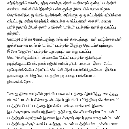
சந்தித்துக்கொண்டிருந்த எனக்கு ‘தீரன் அதிகாரம் ஒன்று’ படத்தின்
சண்டை காட்சியில் இரண்டு பஸ்களுக்கு இடையில் தலை கீழாக
தொங்கவிடுவது போல் நடித்தேன். அப்போது ஒரு கட்டத்தில் நம்பிக்கை
ஏற்பட்டது. அந்த நேரத்தில் கிடைத்த வாய்ப்புதான் ‘கைதி’. அதை
பார்த்துதான் இயக்குனர் நெல்சன் ‘டாக்டர்’ படத்தில் எனக்கு வாய்ப்பு
தந்தார்.
கோமதி அக்கா கேரக்டருக்கு நல்ல ரீச் கிடைத்தது. என் வாழ்க்கையின்
முக்கியமான மாற்றம் ’டாக்டர்’ படத்தில் இருந்து தொடங்கியுள்ளது.
இதோ ‘ஜெயிலர்’ படத்தில் மறுபடியும் எனக்கு வாய்ப்பு
கொடுத்திருக்கிறார். ஏற்கனவே ‘பேட்ட’ படத்தில் ரஜினியுடன்
நடித்திருக்கிறேன். நான் ரஜினி சாரின் தீவிர பக்தன். இதை பேட்ட
ஷூட்டிங்கிலேயே அவரிடம் சொல்லி ஆசி வாங்கியிருக்கேன். இப்போ
தலைவருடன் ‘ஜெயிலர்’ படத்தில் நடிப்பதை பாக்கியமாக
நினைக்கிறேன்.
”எனது திரை வாழ்வில் முக்கியமான கட்டத்தை ஆரம்பித்து வைத்தது
ஸ்டண்ட் மாஸ்டர் சில்வாதான். அவர் இயக்கிய ‘சித்திரை செவ்வானம்’
படத்தில் ‘மெய்’ படத்தை இயக்கிய எஸ்.ஏ. பாஸ்கரன் இணை
இயக்குனராக பணியாற்றினார். தற்போது வெளியாகியுள்ள ” கூமன் ”
படத்திலும் அவர்தான் இணை இயக்குனர் அவர் மூலமாகதான் ’கூமன்’
படத்தில் நடிக்கும் வாய்ப்பு வந்தது. கூமன் படத்தில் மிக முக்கியமான