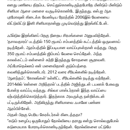
எனது பணியை திறம்பட செய்துகொண்டிருந்தபோதே மீண்டும் மீண்டும்
சினிமா ஆசை மனசை வருடிக்கொண்டே இருந்தது. எஸ்.ஐ ஆக
புரமோஷன் கிடைக்க வேண்டிய நேரத்தில் 2006இல் வேலையை
விட்டுவிட்டு இனி சினிமாதான்னு முடிவெடுத்து இறங்கிட்டேன்.
ஃபீல்டுல இறங்கினப் பிறகு நிறைய சிரமங்களை அனுபவித்தேன்.
‘தசாவதாரம்’ படத்தில் 150 ரூபாய் சம்பளத்தில் கூட்டத்தில் ஒருவனாய்
நடித்தேன். ஆரம்பத்தில் இப்படியான வாய்ப்புகள்தான் வந்தது. பிறகு
350 ரூபாய் சம்பளத்தில் ஜிம்பாய் வேலை செய்தேன். அந்த
காலக்கட்டம் என்னைச் சுற்றி இருந்தது சோதனை சூறாவளி.
அப்போதெல்லாம் என் மனைவிதான் குடும்பத்தை
கவனித்துக்கொண்டார். 2012 வரை சீரியல்களில் நடித்தேன்.
‘ஆனந்தம்’, ‘கோலங்கள்’ உள்ளிட்ட சீரியல்களில் நடித்து வந்தேன்.
2014லில் ’என்னை அறிந்தால்’ படத்தில் அஜித்துடன் டயலாக் பேசுவது
போன்ற வாய்ப்பு வந்தது. சில்வா மாஸ்டர்தான் இந்த வாய்ப்பை
ஏற்படுத்திக்கொடுத்தார். இதற்காக அவருக்கு நன்றிக்கடன்
பட்டிருக்கிறேன். அதிலிருந்து சினிமாவை ஃபாலோ பண்ண
ஆரம்பிச்சேன்.
அதன் பிறகு பெரிய கேரக்டர்கள் கிடைத்ததா?
“கடும் உழைப்பு ஒருபோதும் தோல்வியை தராது என்று சொல்வதுபோல்
கடுமையாக போராடிக்கொண்டிருந்தேன். தோல்விகளை மட்டுமே