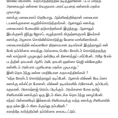
ரோலில் பிரமாண்ட கதாபாத்திரத்தில் நடித்துள்ளேன். படம் பார்த்த
அனைவரும் என்னை வெகுவாக பாராட்டியதை என்னால் மறக்க
முடியாது.
எனக்கு மலையாளம் தெரியாது. ஆங்கிலத்தில்தான் மலையாள
டயலாக்குகளை எழுதிக்கொடுத்தார்கள். ஆனாலும் எனக்கு
மலையாளம் பேசுவதில் தடுமாற்றங்கள் இருந்தது. ஆனாலும்
இயக்குனர் ஜீத்து ஜோசப், எழுத்தாளர் கிருஷ்ணகுமார் இவர்கள்
எனக்கு அழகாக சொல்லிக்கொடுத்து வேலை வாங்கினார்கள்.
மலையாளத்தில் எவ்வளவோ திறமையான நடிகர்கள் இருந்தாலும் என்
மேல் நம்பிக்கை வைத்து அவ்வளவு பெரிய கேரக்டர் கொடுத்ததற்கு
என் வாழ்நாள் முழுவதும் நன்றியுடன் நினைத்துப் பார்ப்பேன். அதே போல்
படத்தின் நாயகன் ஆசிப் அலி, நாயகி ஹன்னா ரெஜி எல்லோருமே
என்னிடம் அன்பாக பழகியதை மறக்க முடியாது.”
இனி தொடர்ந்து என்ன மாதிரியான கதாபாத்திரங்கள் ?
”எந்த கேரக்டர் கொடுத்தாலும் நடிப்பேன். ஆனால் வில்லன் வேடம்னா
எனக்கு எக்ஸ்ட்ரா போனஸ். வில்லன் நடிகர்களில் அசோகன், நம்பியார்,
ரகுவரன், பிரகாஷ்ராஜ் ரொம்ப பிடிக்கும். அவர்களை போல தமிழ்
சினிமாவில் எனக்கும் ஒரு இடம் கிடைக்க தொடர்ந்து உழைப்பேன்.
எந்தப் பின்னணியும் இல்லாமல் சினிமாவுக்கு வந்த எனக்கு சினிமாவில்
ஒரு நல்ல இடம் கிடைக்கும்னு நம்புறேன்.”
கராத்தே கார்த்தியின் நம்பிக்கை கைகூடட்டும்.