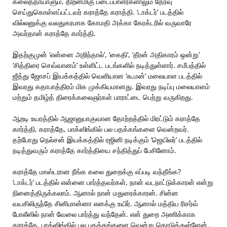
கலைத்தாயாளும், திறன்மிகு படைப்பாளர்களாலும் தேர்வு
செய்துகொள்ளப்பட்டவர் கராத்தே கராத்தி. ‘டாக்டர்’ படத்தில்
வில்லனுக்கு வலதுகரமாக கோமதி அக்கா கேரக்டரில் வருவாரே
அவர்தான் கராத்தே கார்த்தி.
இதற்குமுன் ‘என்னை அறிந்தால்’, ‘கைதி’, ‘தீரன் அதிகாரம் ஒன்று’
‘சித்திரை செவ்வானம்’ உள்ளிட்ட படங்களில் நடித்துள்ளார். சமீபத்தில்
ஜீத்து ஜோசப் இயக்கத்தில் வெளியான ‘கூமன்’ மலையாள படத்தில்
இவரது கதாபாத்திரம் மிக முக்கியமானது. இவரது நடிப்பு மலையாளம்
மற்றும் தமிழ்த் திரைக்கலைஞர்கள் பாராட்டை பெற்று வருகிறது.
ஆறடி உயரத்தில் ஆஜானுபாகுவான தோற்றத்தில் மிரட்டும் கராத்தே
கார்த்தி, கராத்தே, பாக்ஸிங்கில் பல பதக்கங்களை வென்றவர்.
தற்போது நெல்சன் இயக்கத்தில் ரஜினி நடிக்கும் ‘ஜெயிலர்’ படத்தில்
நடித்துவரும் கராத்தே கார்த்தியை சந்தித்துப் பேசினோம்.
கராத்தே மாஸ்டரான நீங்க கலை துறைக்கு எப்படி வந்தீங்க?
‘டாக்டர்’ படத்தில் என்னை பார்த்தவர்கள், நான் வடநாட்டுக்காரன் என்று
நினைத்திருக்கலாம். ஆனால் நான் மதுரைக்காரன். சின்ன
வயசிலிருந்தே சினிமான்னா எனக்கு உயிர். ஆனால் மத்திய ரிசர்வ்
போலீஸில் நான் வேலை பார்த்து வந்தேன். என் துறை அணிக்காக
கராத்தே, பாக்ஸிங்கில் பல பதக்கங்களை வென்று கொடுத்துள்ளேன்.