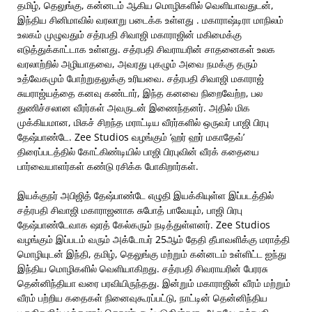
தமிழ், தெலுங்கு, கன்னடம் ஆகிய மொழிகளில் வெளியாவதுடன்,
இந்திய சினிமாவில் வரலாறு படைக்க உள்ளது . மகாராஷ்டிரா மாநிலம்
உலகம் முழுவதும் சத்ரபதி சிவாஜி மகாராஜின் மகிமைக்கு
எடுத்துக்காட்டாக உள்ளது. சத்ரபதி சிவராயரின் சாதனைகள் உலக
வரலாற்றில் அழியாதவை, அவரது புகழும் அவை நமக்கு தரும்
உத்வேகமும் போற்றுதலுக்கு உரியவை. சத்ரபதி சிவாஜி மகாராஜ்
சுயராஜ்யத்தை கனவு கண்டார், இந்த கனவை நிறைவேற்ற, பல
துணிச்சலான வீரர்கள் அவருடன் இணைந்தனர். அதில் மிக
முக்கியமான, மிகச் சிறந்த மராட்டிய வீரர்களில் ஒருவர் பாஜி பிரபு
தேஷ்பாண்டே. Zee Studios வழங்கும் ‘ஹர் ஹர் மகாதேவ்’
திரைப்படத்தில் கோட்கிண்டியில் பாஜி பிரபுவின் வீரக் கதையை
பார்வையாளர்கள் கண்டு ரசிக்க போகிறார்கள்.
இயக்குநர் அபிஜித் தேஷ்பாண்டே எழுதி இயக்கியுள்ள இப்படத்தில்
சத்ரபதி சிவாஜி மகாராஜனாக சுபோத் பாவேயும், பாஜி பிரபு
தேஷ்பாண்டேவாக ஷரத் கேல்கரும் நடித்துள்ளனர். Zee Studios
வழங்கும் இப்படம் வரும் அக்டோபர் 25ஆம் தேதி தீபாவளிக்கு மராத்தி
மொழியுடன் இந்தி, தமிழ், தெலுங்கு மற்றும் கன்னடம் உள்ளிட்ட ஐந்து
இந்திய மொழிகளில் வெளியாகிறது. சத்ரபதி சிவராயரின் பேரரசு
தென்னிந்தியா வரை பரவியிருந்தது. இன்றும் மகாராஜின் வீரம் மற்றும்
வீரம் பற்றிய கதைகள் நினைவுகூரப்பட்டு, நாட்டின் தென்னிந்திய