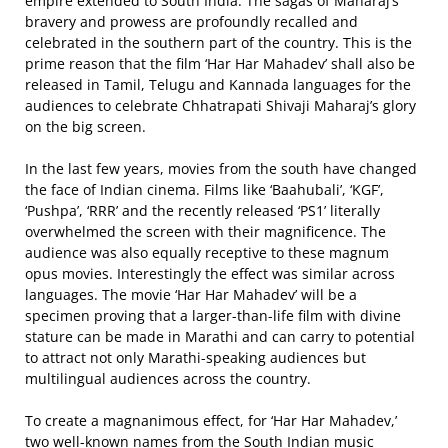
empire extended to South India. The sagas of Maharaj’s
bravery and prowess are profoundly recalled and
celebrated in the southern part of the country. This is the
prime reason that the film ‘Har Har Mahadev’ shall also be
released in Tamil, Telugu and Kannada languages for the
audiences to celebrate Chhatrapati Shivaji Maharaj’s glory
on the big screen.
In the last few years, movies from the south have changed
the face of Indian cinema. Films like ‘Baahubali’, ‘KGF’,
‘Pushpa’, ‘RRR’ and the recently released ‘PS1’ literally
overwhelmed the screen with their magnificence. The
audience was also equally receptive to these magnum
opus movies. Interestingly the effect was similar across
languages. The movie ‘Har Har Mahadev’ will be a
specimen proving that a larger-than-life film with divine
stature can be made in Marathi and can carry to potential
to attract not only Marathi-speaking audiences but
multilingual audiences across the country.
To create a magnanimous effect, for ‘Har Har Mahadev,’
two well-known names from the South Indian music