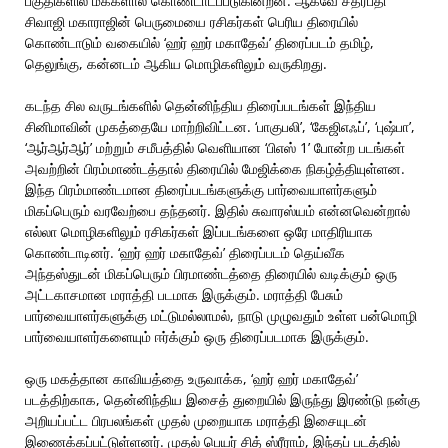
பகுதிகளில் மக்களால் கொண்டாடப்படுகின்றன. ஆகவே சத்ரபதி
சிவாஜி மகாராஜின் பெருமையை ரசிகர்கள் பெரிய திரையில்
கொண்டாடும் வகையில் ‘ஹர் ஹர் மகாதேவ்’ திரைப்படம் தமிழ்,
தெலுங்கு, கன்னடம் ஆகிய மொழிகளிலும் வருகிறது.
கடந்த சில வருடங்களில் தென்னிந்திய திரைப்படங்கள் இந்திய
சினிமாவின் முகத்தையே மாற்றிவிட்டன. ‘பாகுபலி’, ‘கேஜிஎஃப்’, ‘புஷ்பா’,
‘ஆர்ஆர்ஆர்’ மற்றும் சமீபத்தில் வெளியான ‘பிஎஸ் 1’ போன்ற படங்கள்
அவற்றின் பிரம்மாண்டத்தால் திரையில் மேஜிக்கை நிகழ்த்தியுள்ளன.
இந்த பிரம்மாண்டமான திரைப்படங்களுக்கு பார்வையாளர்களும்
மிகப்பெரும் வரவேற்பை தந்தனர். இதில் சுவாரஸ்யம் என்னவென்றால்
எல்லா மொழிகளிலும் ரசிகர்கள் இப்படங்களை ஒரே மாதிரியாக
கொண்டாடினர். ‘ஹர் ஹர் மகாதேவ்’ திரைப்படம் தெய்வீக
அந்தஸ்துடன் மிகப்பெரும் பிரமாண்டத்தை திரையில் வடிக்கும் ஒரு
அட்டகாசமான மராத்தி படமாக இருக்கும். மராத்தி பேசும்
பார்வையாளர்களுக்கு மட்டுமல்லாமல், நாடு முழுவதும் உள்ள பன்மொழி
பார்வையாளர்களையும் ஈர்க்கும் ஒரு திரைப்படமாக இருக்கும்.
ஒரு மகத்தான காவியத்தை உருவாக்க, ‘ஹர் ஹர் மகாதேவ்’
படத்திற்காக, தென்னிந்திய இசைத் துறையில் இருந்து இரண்டு நன்கு
அறியப்பட்ட பிரபலங்கள் முதல் முறையாக மராத்தி இசையுடன்
இணைக்கப்பட்டுள்ளனர். முதல் பெயர் சித் ஸ்ரீராம், இந்தப் படத்தில்