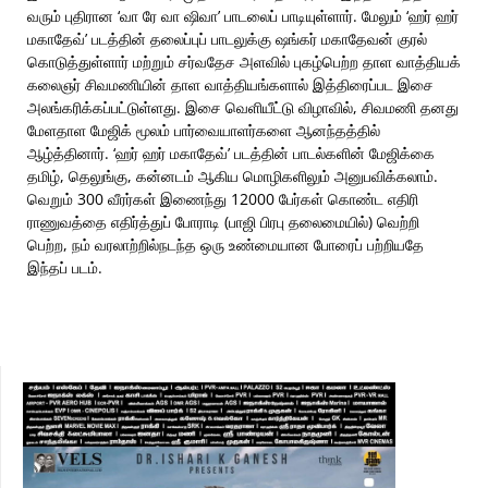
வரும் புதிரான ‘வா ரே வா ஷிவா’ பாடலைப் பாடியுள்ளார். மேலும் ‘ஹர் ஹர்
மகாதேவ்’ படத்தின் தலைப்புப் பாடலுக்கு ஷங்கர் மகாதேவன் குரல்
கொடுத்துள்ளார் மற்றும் சர்வதேச அளவில் புகழ்பெற்ற தாள வாத்தியக்
கலைஞர் சிவமணியின் தாள வாத்தியங்களால் இத்திரைப்பட இசை
அலங்கரிக்கப்பட்டுள்ளது. இசை வெளியீட்டு விழாவில், சிவமணி தனது
மேளதாள மேஜிக் மூலம் பார்வையாளர்களை ஆனந்தத்தில்
ஆழ்த்தினார். ‘ஹர் ஹர் மகாதேவ்’ படத்தின் பாடல்களின் மேஜிக்கை
தமிழ், தெலுங்கு, கன்னடம் ஆகிய மொழிகளிலும் அனுபவிக்கலாம்.
வெறும் 300 வீரர்கள் இணைந்து 12000 பேர்கள் கொண்ட எதிரி
ராணுவத்தை எதிர்த்துப் போராடி (பாஜி பிரபு தலைமையில்) வெற்றி
பெற்ற, நம் வரலாற்றில்நடந்த ஒரு உண்மையான போரைப் பற்றியதே
இந்தப் படம்.