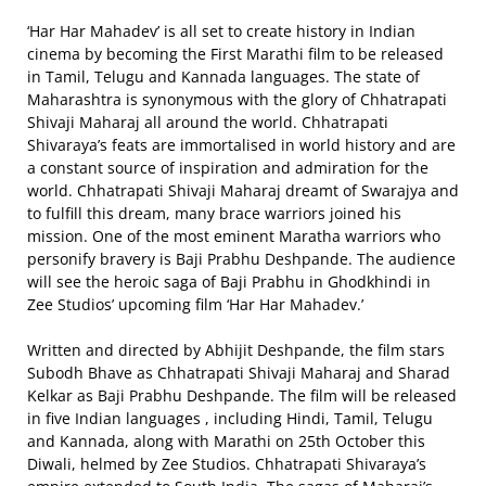
‘Har Har Mahadev’ is all set to create history in Indian
cinema by becoming the First Marathi film to be released
in Tamil, Telugu and Kannada languages. The state of
Maharashtra is synonymous with the glory of Chhatrapati
Shivaji Maharaj all around the world. Chhatrapati
Shivaraya’s feats are immortalised in world history and are
a constant source of inspiration and admiration for the
world. Chhatrapati Shivaji Maharaj dreamt of Swarajya and
to fulfill this dream, many brace warriors joined his
mission. One of the most eminent Maratha warriors who
personify bravery is Baji Prabhu Deshpande. The audience
will see the heroic saga of Baji Prabhu in Ghodkhindi in
Zee Studios’ upcoming film ‘Har Har Mahadev.’
Written and directed by Abhijit Deshpande, the film stars
Subodh Bhave as Chhatrapati Shivaji Maharaj and Sharad
Kelkar as Baji Prabhu Deshpande. The film will be released
in five Indian languages , including Hindi, Tamil, Telugu
and Kannada, along with Marathi on 25th October this
Diwali, helmed by Zee Studios. Chhatrapati Shivaraya’s