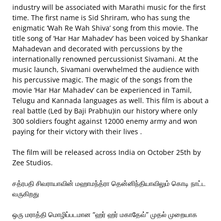
industry will be associated with Marathi music for the first
time. The first name is Sid Shriram, who has sung the
enigmatic ‘Wah Re Wah Shiva’ song from this movie. The
title song of ‘Har Har Mahadev’ has been voiced by Shankar
Mahadevan and decorated with percussions by the
internationally renowned percussionist Sivamani. At the
music launch, Sivamani overwhelmed the audience with
his percussive magic. The magic of the songs from the
movie ‘Har Har Mahadev’ can be experienced in Tamil,
Telugu and Kannada languages as well. This film is about a
real battle (Led by Baji Prabhu)in our history where only
300 soldiers fought against 12000 enemy army and won
paying for their victory with their lives .
The film will be released across India on October 25th by
Zee Studios.
சத்ரபதி சிவராயாவின் மஹாமந்த்ரா தென்னிந்தியாவிலும் கொடி நாட்ட
வருகிறது
ஒரு மராத்தி மொழிப்படமான “ஹர் ஹர் மகாதேவ்” முதல் முறையாக