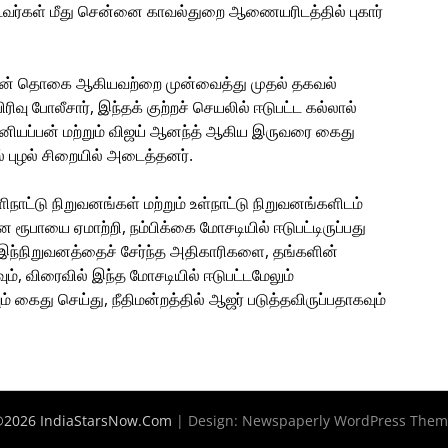
ட்டவர்கள் மீது சென்னை காவல்துறை ஆணையரிடத்தில் புகார்
ியின் தொகை ஆகியவற்றை முன்வைத்து முதல் தகவல்
வு போலீசார், இந்தக் குற்றச் செயலில் ஈடுபட்ட கல்லால்
ியப்பன் மற்றும் விஜய் ஆனந்த் ஆகிய இருவரை கைது
ல் புழல் சிறையில் அடைத்தனர்.
ிநாட்டு நிறுவனங்கள் மற்றும் உள்நாட்டு நிறுவனங்களிடம்
ரூபாயை ஏமாற்றி, நம்பிக்கை மோசடியில் ஈடுபட்டிருப்பது
ார் இந்நிறுவனத்தைச் சேர்ந்த அதிகாரிகளை, தங்களின்
், விரைவில் இந்த மோசடியில் ஈடுபட்டமேலும்
 கைது செய்து, நீதிமன்றத்தில் ஆஜர் படுத்தவிருப்பதாகவும்
2026 IndiaStarsNow.Com
| Design:
Newspaperly WordPress The