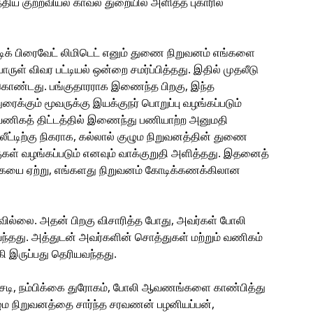
ிய குற்றவியல் காவல் துறையில் அளித்த புகாரில்
்டிக் பிரைவேட் லிமிடெட் எனும் துணை நிறுவனம் எங்களை
ருள் விவர பட்டியல் ஒன்றை சமர்ப்பித்தது. இதில் முதலீடு
க்கொண்டது. பங்குதாரராக இணைந்த பிறகு, இந்த
ுரைக்கும் மூவருக்கு இயக்குநர் பொறுப்பு வழங்கப்படும்
 வணிகத் திட்டத்தில் இணைந்து பணியாற்ற அனுமதி
லீட்டிற்கு நிகராக, கல்லால் குழும நிறுவனத்தின் துணை
ுகள் வழங்கப்படும் எனவும் வாக்குறுதி அளித்தது. இதனைத்
கையை ஏற்று, எங்களது நிறுவனம் கோடிக்கணக்கிலான
ில்லை. அதன் பிறகு விசாரித்த போது, அவர்கள் போலி
தது. அத்துடன் அவர்களின் சொத்துகள் மற்றும் வணிகம்
 இருப்பது தெரியவந்தது.
சடி, நம்பிக்கை துரோகம், போலி ஆவணங்களை காண்பித்து
 குழும நிறுவனத்தை சார்ந்த சரவணன் பழனியப்பன்,