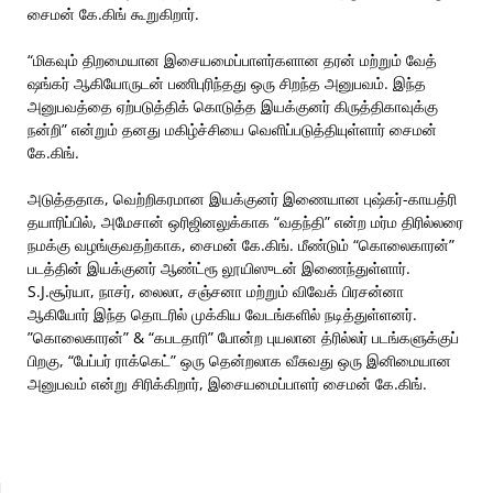
சைமன் கே.கிங் கூறுகிறார்.
“மிகவும் திறமையான இசையமைப்பாளர்களான தரன் மற்றும் வேத்
ஷங்கர் ஆகியோருடன் பணிபுரிந்தது ஒரு சிறந்த அனுபவம். இந்த
அனுபவத்தை ஏற்படுத்திக் கொடுத்த இயக்குனர் கிருத்திகாவுக்கு
நன்றி” என்றும் தனது மகிழ்ச்சியை வெளிப்படுத்தியுள்ளார் சைமன்
கே.கிங்.
அடுத்ததாக, வெற்றிகரமான இயக்குனர் இணையான புஷ்கர்-காயத்ரி
தயாரிப்பில், அமேசான் ஒரிஜினலுக்காக “வதந்தி” என்ற மர்ம திரில்லரை
நமக்கு வழங்குவதற்காக, சைமன் கே.கிங். மீண்டும் “கொலைகாரன்”
படத்தின் இயக்குனர் ஆண்ட்ரூ லூயிஸுடன் இணைந்துள்ளார்.
S.J.சூர்யா, நாசர், லைலா, சஞ்சனா மற்றும் விவேக் பிரசன்னா
ஆகியோர் இந்த தொடரில் முக்கிய வேடங்களில் நடித்துள்ளனர்.
”கொலைகாரன்” & “கபடதாரி” போன்ற புயலான த்ரில்லர் படங்களுக்குப்
பிறகு, “பேப்பர் ராக்கெட்” ஒரு தென்றலாக வீசுவது ஒரு இனிமையான
அனுபவம் என்று சிரிக்கிறார், இசையமைப்பாளர் சைமன் கே.கிங்.