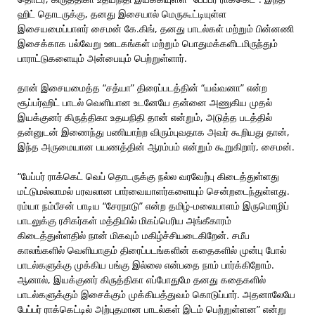
ஹிட் தொடருக்கு, தனது இசையால் மெருகூட்டியுள்ள
இசையமைப்பாளர் சைமன் கே.கிங், தனது பாடல்கள் மற்றும் பின்னணி
இசைக்காக பல்வேறு ஊடகங்கள் மற்றும் பொதுமக்களிடமிருந்தும்
பாராட்டுகளையும் அன்பையும் பெற்றுள்ளார்.
தான் இசையமைத்த “சத்யா” திரைப்படத்தின் “யவ்வனா” என்ற
சூப்பர்ஹிட் பாடல் வெளியான உடனேயே தன்னை அணுகிய முதல்
இயக்குனர் கிருத்திகா உதயநிதி தான் என்றும், அடுத்த படத்தில்
தன்னுடன் இணைந்து பணியாற்ற விரும்புவதாக அவர் கூறியது தான்,
இந்த அருமையான பயணத்தின் ஆரம்பம் என்றும் கூறுகிறார், சைமன்.
“பேப்பர் ராக்கெட் வெப் தொடருக்கு நல்ல வரவேற்பு கிடைத்துள்ளது
மட்டுமல்லாமல் பரவலான பார்வையாளர்களையும் சென்றடைந்துள்ளது.
ரம்யா நம்பீசன் பாடிய “சேரநாடு” என்ற தமிழ்-மலையாளம் இருமொழிப்
பாடலுக்கு ரசிகர்கள் மத்தியில் மிகப்பெரிய அங்கீகாரம்
கிடைத்துள்ளதில் நான் மிகவும் மகிழ்ச்சியடைகிறேன். சமீப
காலங்களில் வெளியாகும் திரைப்படங்களின் கதைகளில் முன்பு போல்
பாடல்களுக்கு முக்கிய பங்கு இல்லை என்பதை நாம் பார்க்கிறோம்.
ஆனால், இயக்குனர் கிருத்திகா எப்போதுமே தனது கதைகளில்
பாடல்களுக்கும் இசைக்கும் முக்கியத்துவம் கொடுப்பார். அதனாலேயே
பேப்பர் ராக்கெட்டில் அற்புதமான பாடல்கள் இடம் பெற்றுள்ளன” என்று