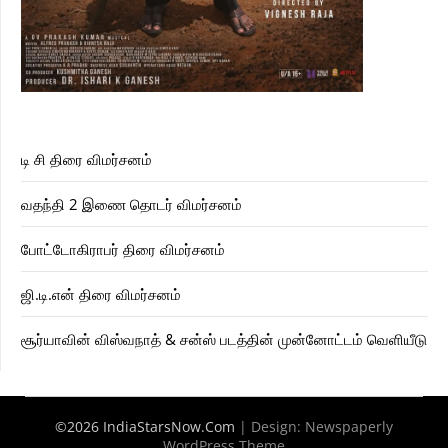
டி சி திரை விமர்சனம்
வதந்தி 2 இணை தொடர் விமர்சனம்
போட்டோகிராபர் திரை விமர்சனம்
ஜி.டி.என் திரை விமர்சனம்
சூர்யாவின் விஸ்வநாத் & சன்ஸ் படத்தின் முன்னோட்டம் வெளியீடு
©2026 IndiaStarsNow.Com
| Design:
Newspaperly
WordPress Theme