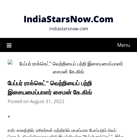
Skip
to
IndiaStarsNow.Com
content
indiastarsnow.com
Menu
பேப்பர் ராக்கெட்” வெற்றியைப் பற்றி
இசையமைப்பாளர் சைமன் கே.கிங்
Posted on August 31, 2022
*
சமீப காலத்தில், ரசிகர்கள் மத்தியில் பரபரப்பாக பேசப்படும் வெப்
தொடர், கிருத்திகா உதயநிதி இயக்கியுள்ள “பேப்பர் ராக்கெட்”. இந்த