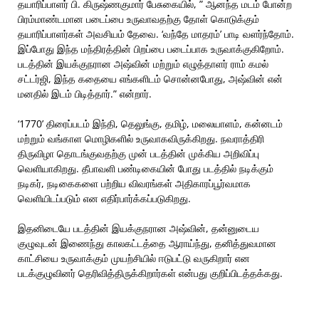
தயாரிப்பாளர் பி. கிருஷ்ணகுமார் பேசுகையில், ” ஆனந்த மடம் போன்ற
பிரம்மாண்டமான படைப்பை உருவாவதற்கு தோள் கொடுக்கும்
தயாரிப்பாளர்கள் அவசியம் தேவை. ‘வந்தே மாதரம்’ பாடி வளர்ந்தோம்.
இப்போது இந்த மந்திரத்தின் பிறப்பை படைப்பாக உருவாக்குகிறோம்.
படத்தின் இயக்குநரான அஷ்வின் மற்றும் எழுத்தாளர் ராம் கமல்
சட்டர்ஜி, இந்த கதையை எங்களிடம் சொன்னபோது, அஷ்வின் என்
மனதில் இடம் பிடித்தார்.” என்றார்.
‘1770’ திரைப்படம் இந்தி, தெலுங்கு, தமிழ், மலையாளம், கன்னடம்
மற்றும் வங்காள மொழிகளில் உருவாகவிருக்கிறது. நவராத்திரி
திருவிழா தொடங்குவதற்கு முன் படத்தின் முக்கிய அறிவிப்பு
வெளியாகிறது. தீபாவளி பண்டிகையின் போது படத்தில் நடிக்கும்
நடிகர், நடிகைகளை பற்றிய விவரங்கள் அதிகாரப்பூர்வமாக
வெளியிடப்படும் என எதிர்பார்க்கப்படுகிறது.
இதனிடையே படத்தின் இயக்குநரான அஷ்வின், தன்னுடைய
குழுவுடன் இணைந்து காலகட்டத்தை ஆராய்ந்து, தனித்துவமான
காட்சியை உருவாக்கும் முயற்சியில் ஈடுபட்டு வருகிறார் என
படக்குழுவினர் தெரிவித்திருக்கிறார்கள் என்பது குறிப்பிடத்தக்கது.