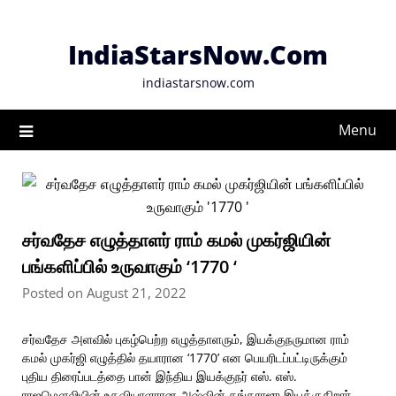
Skip
to
IndiaStarsNow.Com
content
indiastarsnow.com
Menu
சர்வதேச எழுத்தாளர் ராம் கமல் முகர்ஜியின்
பங்களிப்பில் உருவாகும் ‘1770 ‘
Posted on August 21, 2022
சர்வதேச அளவில் புகழ்பெற்ற எழுத்தாளரும், இயக்குநருமான ராம்
கமல் முகர்ஜி எழுத்தில் தயாரான ‘1770’ என பெயரிடப்பட்டிருக்கும்
புதிய திரைப்படத்தை பான் இந்திய இயக்குநர் எஸ். எஸ்.
ராஜமௌலியின் உதவியாளரான அஷ்வின் கங்கராஜு இயக்குகிறார்.