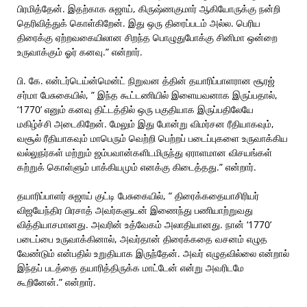
பிரமித்தேன். இதற்காக சுஜாய், கிருஷ்ணகுமார் ஆகியோருக்கு நன்றி
தெரிவித்துக் கொள்கிறேன். இது ஒரு திரைப்படம் அல்ல. பெரிய
திரைக்கு ஏற்றவகையிலான சிறந்த பொழுதுபோக்கு சினிமா ஒன்றை
உருவாக்கும் ஓர் கனவு.” என்றார்.
பி. கே. என்டர்டெய்ன்மென்ட் நிறுவன த்தின் தயாரிப்பாளரான சூரஜ்
சர்மா பேசுகையில், ” இந்த கூட்டணியில் இளையவனாக இருப்பதால்,
‘1770’ எனும் கனவு திட்டத்தில் ஒரு பகுதியாக இருப்பதிலேயே
மகிழ்ச்சி அடைகிறேன். மேலும் இது போன்று விமர்சன ரீதியாகவும்,
வசூல் ரீதியாகவும் மாபெரும் வெற்றி பெற்றப் படைப்புகளை உருவாக்கிய
வல்லுநர்கள் மற்றும் ஜம்பவான்களிடமிருந்து ஏராளமான விசயங்கள்
கற்றுக் கொள்ளும் பாக்கியமும் எனக்கு கிடைத்தது.” என்றார்.
தயாரிப்பாளர் சுஜாய் குட்டி பேசுகையில், ” திரைக்கதையாசிரியர்
விஜயேந்திர பிரசாத் அவர்களுடன் இணைந்து பணியாற்றுவது
வித்தியாசமானது. அவரின் உத்வேகம் அலாதியானது. நான் ‘1770’
படைப்பை உருவாக்கினால், அவர்தான் திரைக்கதை வசனம் எழுத
வேண்டும் என்பதில் உறுதியாக இருந்தேன். அவர் எழுதவில்லை என்றால்
இந்தப் படத்தை தயாரித்திருக்க மாட்டேன் என்று அவரிடமே
கூறினேன்.” என்றார்.