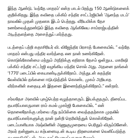
இந்த ஆண்டு, ‘வந்தே மாதரம்’ என்ற பாடல் பிறந்து 150 ஆண்டுகளைக்
குறிக்கிறது. இந்த கவிதை பக்கிம் சந்திர சாட்டர்ஜியின் ‘ஆனந்த மடம்’
நாவலில் முதன் முதலாக இடம் பெற்றது. வீரியமிக்க தேச
உணர்வைத்தூண்டும் இந்த கவிதை ஆங்கிலேய சாம்ராஜ்யத்தின்
அடித்தளத்தை அசைத்துப் பார்த்தது.
படத்தைப் பற்றி கதாசிரியர் வி. விஜேந்திர பிரசாத் பேசுகையில், ” வந்தே
மாதரம் என்பது மந்திர வார்த்தை என நான் உணர்கிறேன்.
கொடுங்கோன்மை மற்றும் அநீதிக்கு எதிராக தேசம் ஒன்றுபட மகரிஷி
பக்கிம் சந்திர சட்டர்ஜி வழங்கிய மந்திர சொல் அது. அதனை நாங்கள்
‘1770’ படைப்பில் கையாண்டிருக்கிறோம். அத்துடன் சுதந்திர
வேள்வியில் தங்களை ஈடுபடுத்திக் கொண்ட முகம் அறியாத
வீரர்களின் கதையுடன் இதனை இணைந்திருக்கிறோம்.” என்றார்.
சர்வதேச அளவில் புகழ்பெற்ற எழுத்தாளரும், இயக்குநரும், திரைப்பட
தயாரிப்பாளருமான ராம் கமல் முகர்ஜி பேசுகையில், ” என்
தொலைநோக்கு பார்வை மீது நம்பிக்கை வைத்ததற்காக முதலில்
தயாரிப்பாளர்களுக்கு நான் நன்றி தெரிவித்துக் கொள்கிறேன்.
படைப்பாளியாக அஷ்வினின் அணுகுமுறையை பெரிதும் விரும்பினேன்.
அவர் தன்னுடைய கற்பனையுடன் கூடிய திறமைகளை வெளிப்படுத்த
தயாராகிவிட்டார். அது காட்சியமைப்புகளை மேலும்