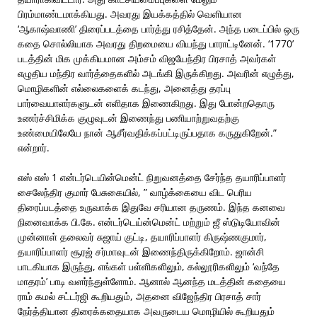
பிரம்மாண்டமாக்கியது. அவரது இயக்கத்தில் வெளியான
‘ஆகாஷ்வாணி’ திரைப்படத்தை பார்த்து ரசித்தேன். அந்த படைப்பில் ஒரு
கதை சொல்லியாக அவரது திறமையை வியந்து பாராட்டினேன். ‘1770’
படத்தின் மிக முக்கியமான அம்சம் விஜயேந்திர பிரசாத் அவர்கள்
எழுதிய மந்திர வார்த்தைகளில் அடங்கி இருக்கிறது. அவரின் எழுத்து,
மொழிகளின் எல்லைகளைக் கடந்து, அனைத்து தரப்பு
பார்வையாளர்களுடன் எளிதாக இணைகிறது. இது போன்றதொரு
உணர்ச்சிமிக்க குழுவுடன் இணைந்து பணியாற்றுவதற்கு
உண்மையிலேயே நான் ஆசீர்வதிக்கப்பட்டிருப்பதாக கருதுகிறேன்.”
என்றார்.
எஸ் எஸ் 1 என்டர்டெயின்மென்ட் நிறுவனத்தை சேர்ந்த தயாரிப்பாளர்
சைலேந்திர குமார் பேசுகையில், ” வாழ்க்கையை விட பெரிய
திரைப்படத்தை உருவாக்க இதுவே சரியான தருணம். இந்த கனவை
நினைவாக்க பி.கே. என்டர்டெய்ன்மென்ட் மற்றும் ஜீ ஸ்டுடியோவின்
முன்னாள் தலைவர் சுஜாய் குட்டி, தயாரிப்பாளர் கிருஷ்ணகுமார்,
தயாரிப்பாளர் சூரஜ் சர்மாவுடன் இணைந்திருக்கிறோம். ஜான்சி
பாடகியாக இருந்து, எங்கள் பள்ளிகளிலும், கல்லூரிகளிலும் ‘வந்தே
மாதரம்’ பாடி வளர்ந்துள்ளோம். ஆனால் ஆனந்த மடத்தின் கதையை
ராம் கமல் சட்டர்ஜி கூறியதும், அதனை விஜேந்திர பிரசாத் சார்
நேர்த்தியான திரைக்கதையாக அவருடைய மொழியில் கூறியதும்