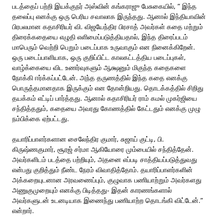
படத்தைப் பற்றி இயக்குநர் அஸ்வின் கங்கராஜு பேசுகையில், ” இந்த
தலைப்பு எனக்கு ஒரு பெரிய சவாலாக இருந்தது. ஆனால் இந்தியாவின்
பிரபலமான கதாசிரியர் வி. விஜயேந்திர பிரசாத் அவர்கள் கதை மற்றும்
திரைக்கதையை எழுதி எளிமைப்படுத்தியதால், இந்த திரைப்படம்
மாபெரும் வெற்றி பெறும் படைப்பாக உருவாகும் என நினைக்கிறேன்.
ஒரு படைப்பாளியாக, ஒரு குறிப்பிட்ட காலகட்டத்திய படைப்புகள்,
வாழ்க்கையை விட உணர்வுகளும் ஆக்ஷனும் மிகுந்த கதைகளை
நோக்கி ஈர்க்கப்பட்டேன். அந்த தருணத்தில் இந்த கதை எனக்கு
பொருத்தமானதாக இருக்கும் என தோன்றியது. தொடக்கத்தில் சிறிது
தயக்கம் எட்டிப் பார்த்தது. ஆனால் கதாசிரியர் ராம் கமல் முகர்ஜியை
சந்தித்ததும், கதையை அவரது கோணத்தில் கேட்டதும் எனக்கு முழு
நம்பிக்கை ஏற்பட்டது.
தயாரிப்பாளர்களான சைலேந்திர குமார், சுஜாய் குட்டி, பி.
கிருஷ்ணகுமார், சூரஜ் சர்மா ஆகியோரை மும்பையில் சந்தித்தேன்.
அவர்களிடம் படத்தை பற்றியும், அதனை எப்படி சாத்தியப்படுத்துவது
என்பது குறித்தும் நீண்ட நேரம் விவாதித்தோம். தயாரிப்பாளர்களின்
அக்கறையுடனான அரவணைப்பும், குழுவாக பணியாற்றும் அவர்களது
அணுகுமுறையும் எனக்கு பிடித்தது- இதன் காரணங்களால்
அவர்களுடன் உடனடியாக இணைந்து பணியாற்ற தொடங்கி விட்டேன்.”
என்றார்.