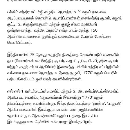
பக்கிம் சந்திர சட்டர்ஜி எழுதிய ‘ஆனந்த மடம்’ எனும் நாவலை
அடிப்படையாகக் கொண்டு, தயாரிப்பாளர்கள் சைலேந்திர குமார், சுஜாய்
குட்டி, பி. கிருஷ்ணகுமார் மற்றும் சூரஜ் சர்மா ஆகியோர்
ஒன்றிணைந்து, ‘வந்தே மாதரம்’ என்ற பாடல் பிறந்து 150
ஆண்டுகளானதைக் குறிக்கும் வகையிலான மோசன் போஸ்டரை
வெளியிட்டனர்.
இந்தியாவின் 75 ஆவது சுதந்திர தினத்தை கொண்டாடும் வகையில்
தயாரிப்பாளர்கள் சைலேந்திர குமார், சுஜாய் குட்டி, பி. கிருஷ்ணகுமார்
மற்றும் சூரஜ் சர்மா ஆகியோர் இணைந்து பக்கிம் சந்திர சட்டர்ஜியின்
வங்காள நாவலான ‘ஆனந்த மட’த்தை தழுவி, ‘1770’ எனும் பெயரில்
புதிய திரைப்படம் ஒன்றைத் தயாரிக்கிறார்கள்.
எஸ் எஸ் 1 என்டர்டெய்ன்மெண்ட் மற்றும் பி. கே. என்டர்டெய்ன்மென்ட்
ஆகிய பட தயாரிப்பு நிறுவனங்கள் இணைந்து ‘1770’ எனும்
திரைப்படத்தை தயாரிக்கிறது. இந்த திரைப்படத்தை ‘நான் ஈ’, ‘பாகுபலி’
ஆகிய படங்களின் இயக்குநரான எஸ். எஸ். ராஜமௌலியின்
உதவியாளரும், ‘ஆகாஷ்வாணி’ எனும் படத்தை இயக்கிய
இயக்குநருமான அஸ்வின் கங்கராஜு இயக்குகிறார்.