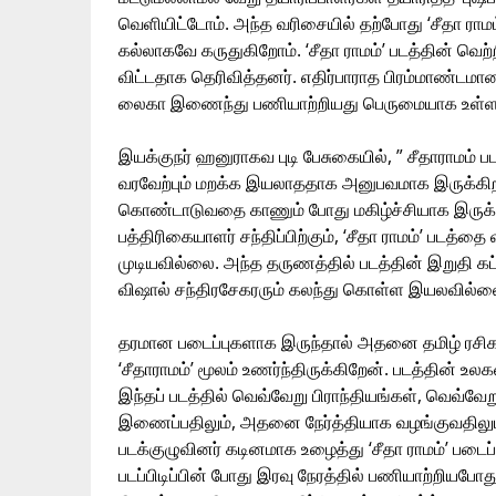
வெளியிட்டோம். அந்த வரிசையில் தற்போது ‘சீதா ராம
கல்லாகவே கருதுகிறோம். ‘சீதா ராமம்’ படத்தின் வெற்ற
விட்டதாக தெரிவித்தனர். எதிர்பாராத பிரம்மாண்டமான வ
லைகா இணைந்து பணியாற்றியது பெருமையாக உள்ளது
இயக்குநர் ஹனுராகவ புடி பேசுகையில், ” சீதாராமம் பட
வரவேற்பும் மறக்க இயலாததாக அனுபவமாக இருக்கிறது.
கொண்டாடுவதை காணும் போது மகிழ்ச்சியாக இருக்கி
பத்திரிகையாளர் சந்திப்பிற்கும், ‘சீதா ராமம்’ படத்த
முடியவில்லை. அந்த தருணத்தில் படத்தின் இறுதி கட
விஷால் சந்திரசேகரரும் கலந்து கொள்ள இயலவில்லை
தரமான படைப்புகளாக இருந்தால் அதனை தமிழ் ரசி
‘சீதாராமம்’ மூலம் உணர்ந்திருக்கிறேன். படத்தின் உ
இந்தப் படத்தில் வெவ்வேறு பிராந்தியங்கள், வெவ்வே
இணைப்பதிலும், அதனை நேர்த்தியாக வழங்குவதிலும் 
படக்குழுவினர் கடினமாக உழைத்து ‘சீதா ராமம்’ படைப
படப்பிடிப்பின் போது இரவு நேரத்தில் பணியாற்றியபோ