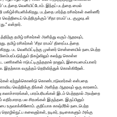
ம்’ படத்தை வெளியிட்டோம். இந்தப் படத்தை மைல்
ி மகிழ்ச்சியளிக்கிறது. படத்தை பார்த்த ரசிகர்கள் கண்ணீர்
ெற்றியைப் பெற்றிருக்கும் ‘சீதா ராமம்’ பட குழுவுடன்
.” என்றார்.
த்திற்கு தமிழ் ரசிகர்கள் அளித்து வரும் ஆதரவும்,
 தமிழ் ரசிகர்கள் ‘சீதா ராமம்’ திரைப்படத்தை
றது. பட வெளியிட்டிற்கு முன்னர் சென்னையில் நடைபெற்ற
ை விளம்பரப்படுத்தும் நிகழ்விலும் கலந்து கொள்ள
்ட பணிகளில் ஈடுபட்டிருந்ததால் நானும், இசையமைப்பாளர்
. இதற்காக வருத்தம் தெரிவித்துக் கொள்கிறேன்.
கர்கள் ஏற்றுக்கொண்டு கொண்டாடுவார்கள் என்பதை
லகளாவிய வெற்றிக்கு நீங்கள் அளித்த ஆதரவும் ஒரு காரணம்.
று கலாச்சாரங்கள், பாரம்பரியங்கள் இடம் பெற்றதால் அவற்றை
எதிர்பாராத பல சிரமங்கள் இருந்தன. இருப்பினும்
்பை உருவாக்கினோம். குறிப்பாக காஷ்மீரில் நடைபெற்ற
து தொழில்நுட்ப கலைஞர்கள், நடிகர், நடிகைகளும் அங்கு