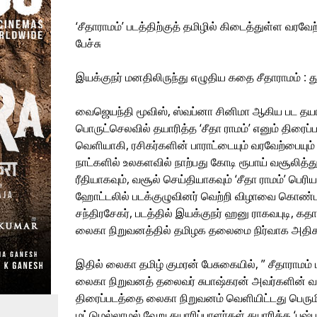
‘சீதாராமம்’ படத்திற்குத் தமிழில் கிடைத்துள்ள வரவ
பேச்சு
இயக்குநர் மனதிலிருந்து எழுதிய கதை சீதாராமம் : துல
வைஜெயந்தி மூவிஸ், ஸ்வப்னா சினிமா ஆகிய பட தயா
பொருட்செலவில் தயாரித்த ‘சீதா ராமம்’ எனும் திரை
வெளியாகி, ரசிகர்களின் பாராட்டையும் வரவேற்பையும
நாட்களில் உலகளவில் நாற்பது கோடி ரூபாய் வசூலித்
ரீதியாகவும், வசூல் செய்தியாகவும் ‘சீதா ராமம்’ பெ
ஹோட்டலில் படக்குழுவினர் வெற்றி விழாவை கொண்ட
சந்திரசேகர், படத்தில் இயக்குநர் ஹனு ராகவபுடி, கத
லைகா நிறுவனத்தில் தமிழக தலைமை நிர்வாக அதிகார
இதில் லைகா தமிழ் குமரன் பேசுகையில், ” சீதாராமம
லைகா நிறுவனத் தலைவர் சுபாஷ்கரன் அவர்களின் வா
திரைப்படத்தை லைகா நிறுவனம் வெளியிட்டது பெரும
மட்டுமல்லாமல் வேறு தயாரிப்பாளர்கள் தயாரித்த ‘புஷ்