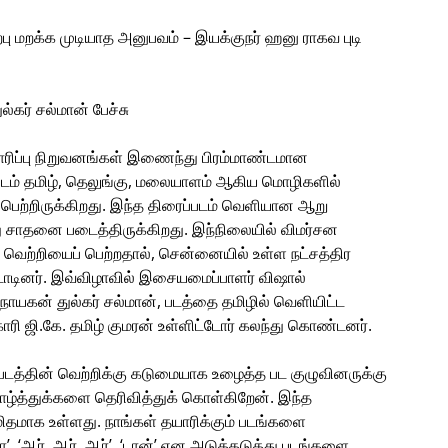
ேற்பு மறக்க முடியாத அனுபவம் – இயக்குநர் ஹனு ராகவ புடி
்கர் சல்மான் பேச்சு
ரிப்பு நிறுவனங்கள் இணைந்து பிரம்மாண்டமான
ப்படம் தமிழ், தெலுங்கு, மலையாளம் ஆகிய மொழிகளில்
் பெற்றிருக்கிறது. இந்த திரைப்படம் வெளியான ஆறு
து சாதனை படைத்திருக்கிறது. இந்நிலையில் விமர்சன
ரிய வெற்றியைப் பெற்றதால், சென்னையில் உள்ள நட்சத்திர
ாடினர். இவ்விழாவில் இசையமைப்பாளர் விஷால்
ாநாயகன் துல்கர் சல்மான், படத்தை தமிழில் வெளியிட்ட
ி ஜி.கே. தமிழ் குமரன் உள்ளிட்டோர் கலந்து கொண்டனர்.
் படத்தின் வெற்றிக்கு கடுமையாக உழைத்த பட குழுவினருக்கு
ழ்த்துக்களை தெரிவித்துக் கொள்கிறேன். இந்த
ிதமாக உள்ளது. நாங்கள் தயாரிக்கும் படங்களை
பா’, ‘ஆர். ஆர். ஆர்’, ‘டான்’ என அடுத்தடுத்து படங்களை