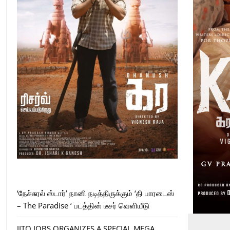
‘நேச்சுரல் ஸ்டார்’ நானி நடித்திருக்கும் ‘தி பாரடைஸ்
– The Paradise ‘ படத்தின் டீசர் வெளியீடு
JITO JOBS ORGANIZES A SPECIAL MEGA