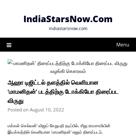
Skip
to
IndiaStarsNow.Com
content
indiastarsnow.com
Menu
ஆஹா டிஜிட்டல் தளத்தில் வெளியான
‘மாமனிதன்’ படத்திற்கு டோக்கியோ திரைப்பட
விருது
Posted on August 10, 2022
மக்கள் செல்வன்’ விஜய் சேதுபதி நடிப்பில், ‌சீனு ராமசாமியின்
இயக்கத்தில் வெளியான ‘மாமனிதன்’ எனும் திரைப்படம்,