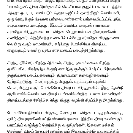
விமர்சன ரீதியாகவும், வசூல் ரீதியாகவும் பெரும் வெற்றியைப் பெற்ற
‘மாமனிதன்’, திரை அரங்குகளில் வெளியான குறுகிய காலகட்டத்தில்
‘ஆஹா’ ஓ. டி. டி. எனப்படும் ஆஹா டிஜிட்டல் தளத்திலும் வெளியாகி,
ஒரு கோடிக்கும் மேலான பார்வையாளர்களால் பார்வையிடப்பட்டு புதிய
சாதனையை படைத்தது. இப்படம் வெளியானவுடன் ஏராளமான
சர்வதேச விருதுகளை ‘மாமனிதன்’ பெறுவான் என திரையுலகினர்
கணித்தனர். அதற்கேற்ற வகையில் பல்வேறு சர்வதேச விருதுகளை
வென்று வரும் ‘மாமனிதன்’, தற்போது டோக்கியோ திரைப்பட
விருதையும் வென்று புதிய சாதனையப் படைத்திருக்கிறது.
சிறந்த திரில்லர், சிறந்த ஆக்சன், சிறந்த நகைச்சுவை, சிறந்த
ஒளிப்பதிவு, சிறந்த இயக்குநர் என இருபதுக்கும் மேற்பட்ட பிரிவுகளில்
தகுதியான படைப்புகளையும், திறமையான கலைஞர்களையும்
தேர்ந்தெடுத்து, அவர்களுக்கு விருதும், பதக்கமும் வழங்கி
கௌரவித்து வரும் டோக்கியோ திரைப்பட விருதுகளில், இந்த ஆண்டு
ஆசியாவில் வெளியான திரைப்படங்களில் சிறந்த படமாக ‘மாமனிதன்’
திரைப்படத்தை தேர்ந்தெடுத்து விருது வழங்கி சிறப்பித்து இருக்கிறது.
டோக்கியோ திரைப்பட விருதை வென்ற மாமனிதன் பட குழுவினருக்கு
தமிழ் திரையுலகினர் மட்டுமல்லாமல் ஏனைய இந்திய திரை உலகினரும்
பாராட்டும் வாழ்த்தும் தெரிவித்து வருகிறார்கள். இதனை மக்கள்
செல்வன் விஜய் சேதுபதி ரசிகர்களும் இணையத்தில் வைரலாக்கிக்