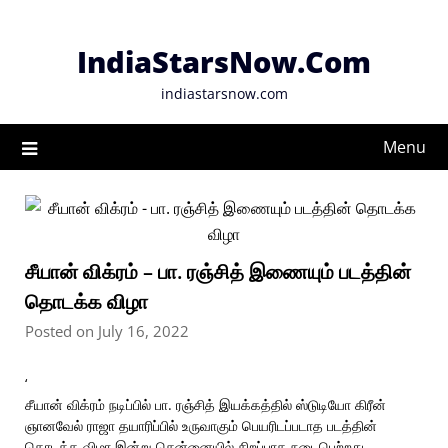
Skip
to
IndiaStarsNow.Com
content
indiastarsnow.com
Menu
சீயான் விக்ரம் – பா. ரஞ்சித் இணையும் படத்தின்
தொடக்க விழா
Posted on July 16, 2022
‘
சீயான் விக்ரம் நடிப்பில் பா. ரஞ்சித் இயக்கத்தில் ஸ்டுடியோ கிரீன்
ஞானவேல் ராஜா தயாரிப்பில் உருவாகும் பெயரிடப்படாத படத்தின்
தொடக்க விழா இன்று சென்னையில் சிறப்பாக நடைபெற்றது.