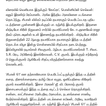
விரைவில் வெளியாக இருக்கும் ‘கோப்ரா’, ‘பொன்னியின் செல்வன்:
எனும் இரண்டு பிரம்மாண்ட அகில இந்திய அளவிலான படங்களை
தொடர்ந்து, சீயான் விக்ரம் நடிப்பில் தயாராகும் பெயரிடப்படாத புதிய
படத்தினை முன்னணி இயக்குநர் பா. ரஞ்சித் இயக்குகிறார். இதனை
ஸ்டுடியோ கிரீன் நிறுவனம் சார்பில் தயாரிப்பாளர் கே. ஈ.ஞானவேல் ராஜா
நீலம் புரொடக்ஷன்ஸ் உடன் இணைந்து தயாரிக்கிறார் . ஸ்டுடியோ கிரீன்
நிறுவனத்தின் 22 ஆவது தயாரிப்பாக தயாராகும் இந்த படத்தின்
தொடக்க விழா இன்று சென்னையில் சிறப்பாக நடைபெற்றது.
இவ்விழாவில் நடிகர்கள் சிவகுமார், ஆர்யா, தயாரிப்பாளர்கள் T. சிவா,
S.R. பிரபு, அபினேஷ் இளங்கோவன், C.V. குமார், இயக்குநர் சந்தோஷ்
பி ஜெயக்குமார் ஆகியோர் சிறப்பு விருந்தினர்களாக கலந்து
கொண்டனர்.
‘சீயான் 61’ என தற்காலிகமாக பெயரிடப்பட்டிருக்கும் இந்த படத்தின்
கதை, திரைக்கதையை தமிழ் பிரபா எழுத, ஒளிப்பதிவை கிஷோர்
குமார் கவனிக்கிறார். ‘இசை அசுரன்’ ஜீ. வி. பிரகாஷ் குமார்
இசையமைக்கும் இந்த படத்தை எடிட்டர் செல்வா தொகுக்கிறார்.
சண்டை காட்சிகளை அன்பறிவு அமைக்க, நடனங்களை சாண்டி
மேற்கொள்கிறார். இப்படத்தின் பாடல்களை கபிலன், அறிவு, உமாதேவி
ஆகியோர் எழுதுகிறார்கள். பா. ரஞ்சித் இயக்கும் ‘சீயான் 61’ படத்தில்