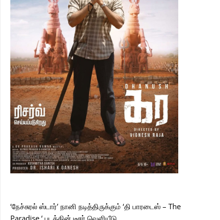
‘நேச்சுரல் ஸ்டார்’ நானி நடித்திருக்கும் ‘தி பாரடைஸ் – The
Paradise ‘ படத்தின் டீசர் வெளியீடு