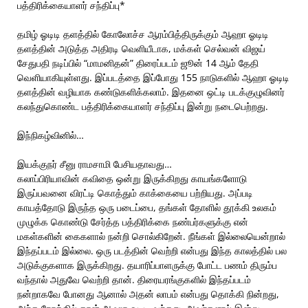
பத்திரிக்கையாளர் சந்திப்பு*
தமிழ் ஓடிடி தளத்தில் கோலோச்ச ஆரம்பித்திருக்கும் ஆஹா ஓடிடி
தளத்தின் அடுத்த அதிரடி வெளியீடாக, மக்கள் செல்வன் விஜய்
சேதுபதி நடிப்பில் “மாமனிதன்” திரைப்படம் ஜூன் 14 ஆம் தேதி
வெளியாகியுள்ளது. இப்படத்தை இப்போது 155 நாடுகளில் ஆஹா ஓடிடி
தளத்தின் வழியாக கண்டுகளிக்கலாம். இதனை ஒட்டி படக்குழுவினர்
கலந்துகொண்ட பத்திரிக்கையாளர் சந்திப்பு இன்று நடைபெற்றது.
இந்நிகழ்வினில்…
இயக்குநர் சீனு ராமசாமி பேசியதாவது…
கலாப்பிரியாவின் கவிதை ஒன்று இருக்கிறது காயங்களோடு
இருப்பவனை விரட்டி கொத்தும் காக்கையை பற்றியது. அப்படி
காயத்தோடு இருந்த ஒரு படைப்பை, தங்கள் தோளில் தூக்கி உலகம்
முழுக்க கொண்டு சேர்த்த பத்திரிக்கை நண்பர்களுக்கு என்
மகள்களின் கைகளால் நன்றி சொல்கிறேன். நீங்கள் இல்லையென்றால்
இந்தப்படம் இல்லை. ஒரு படத்தின் வெற்றி என்பது இந்த காலத்தில் பல
அடுக்குகளாக இருக்கிறது. தயாரிப்பாளருக்கு போட்ட பணம் திரும்ப
வந்தால் அதுவே வெற்றி தான். திரையரங்குகளில் இந்தப்படம்
நன்றாகவே போனது ஆனால் அதன் லாபம் என்பது தொக்கி நின்றது,