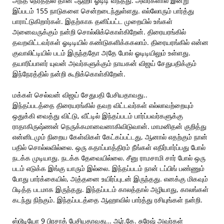
அந்த நேரத்தில் தான் ஆஹா ஓடிடி வந்தது. அவர்களால் இன்று
இப்படம் 155 நாடுகளை சென்றடைந்துள்ளது. எல்லோரும் பார்த்து
பாராட்டுகிறார்கள். இதற்காக தனிப்பட்ட முறையில் உங்கள்
அனைவருக்கும் நன்றி சொல்லிக்கொள்கிறேன். திரையரங்கில்
தவறவிட்டவர்கள் ஓடிடியில் கண்டுகளிக்ககலாம். திரையரங்கில் என்ன
குவாலிட்டியில் படம் இருந்ததோ அதே போல் ஓடிடியிலும் உள்ளது.
தயாரிப்பாளர் யுவன் அவர்களுக்கும் நாயகன் விஜய் சேதுபதிக்கும்
இந்நேரத்தில் நன்றி கூறிக்கொள்கிறேன்.
மக்கள் செல்வன் விஜய் சேதுபதி பேசியதாவது..
இந்தப்படத்தை திரையரங்கில் தவற விட்டவர்கள் எல்லாவற்றையும்
ஒதுக்கி வைத்து விட்டு, வீட்டில் இந்தப்படம் பார்ப்பவர்களுக்கு
ராதாகிருஷ்ணன் நெருக்கமானவனாகிவிடுவான். மாமனிதன் குறித்து
என்னிடமும் நிறைய கேள்விகள் கேட்கப்பட்டது, ஆனால் எதற்கும் நான்
பதில் சொல்லவில்லை. ஒரு கதாப்பாத்திரம் நீங்கள் எதிர்பார்ப்பது போல்
நடக்க முடியாது. நடக்க தேவையில்லை. சீனு ராமசாமி சார் போல் ஒரு
படம் எடுக்க இங்கு யாரும் இல்லை. இந்தப்படம் நான் டப்பிங் பண்ணும்
போது பார்க்கையில், அத்தனை உயிர்ப்புடன் இருந்தது. எனக்கு மிகவும்
பிடித்த படமாக இருந்தது. இந்தப்படம் காலத்தால் அழியாது, காலங்கள்
கடந்து நிற்கும். இந்தப்படத்தை ஆஹாவில் பார்த்து ரசியுங்கள் நன்றி.
ஸ்டூடியோ 9 பிரசாத் பேசியதாவது… ஆர்.கே. சுரேஷ் அவர்கள்