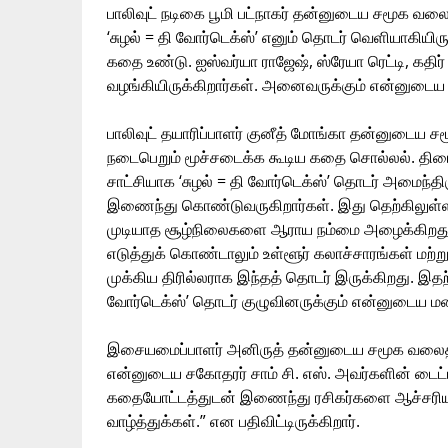
பாலிவுட் நடிகை பூமி பட்நாகர் தன்னுடைய சமூக வலை
‘சுழல் = தி வோர்டெக்ஸ்’ எனும் தொடர் வெளியாகியிர
கதை உண்டு. ஐஸ்வர்யா ராஜேஷ், ஸ்ரேயா ரெட்டி, கத
வழங்கியிருக்கிறார்கள். அனைவருக்கும் என்னுடைய பார
பாலிவுட் தயாரிப்பாளர் குனீத் மோங்கா தன்னுடைய ச
நடைபெறும் மூச்சடைக்க கூடிய கதை சொல்லல். திரைப்ப
சாட்சியாக ‘சுழல் = தி வோர்டெக்ஸ்’ தொடர் அமைந்திர
இணைந்து கொண்டுவருகிறார்கள். இது தெற்கிலுள்ள 
முடியாத சூழ்நிலைகளை ஆராய நம்மை அழைக்கிறத
எடுத்துக் கொண்டாலும் உள்ளூர் கலாச்சாரங்கள் மற்றும
முக்கிய திரில்லராக இந்தத் தொடர் இருக்கிறது. இதற்
வோர்டெக்ஸ்’ தொடர் குழுவினருக்கும் என்னுடைய மனமார
இசையமைப்பாளர் அனிருத் தன்னுடைய சமூக வலைத்தள 
என்னுடைய சகோதரர் சாம் சி. எஸ். அவர்களின் டைட்
கதையோட்டத்துடன் இணைந்து ரசிகர்களை ஆச்சரியப
வாழ்த்துக்கள்.” என பதிவிட்டிருக்கிறார்.