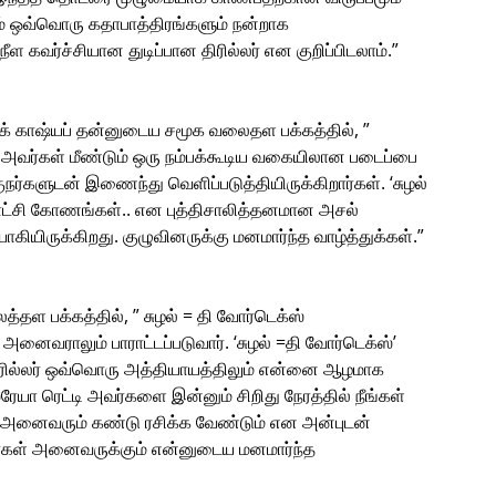
ும் ஒவ்வொரு கதாபாத்திரங்களும் நன்றாக
ீள கவர்ச்சியான துடிப்பான திரில்லர் என குறிப்பிடலாம்.”
ாக் காஷ்யப் தன்னுடைய சமூக வலைதள பக்கத்தில், ”
ி அவர்கள் மீண்டும் ஒரு நம்பக்கூடிய வகையிலான படைப்பை
ர்களுடன் இணைந்து வெளிப்படுத்தியிருக்கிறார்கள். ‘சுழல்
காட்சி கோணங்கள்.. என புத்திசாலித்தனமான அசல்
ியிருக்கிறது. குழுவினருக்கு மனமார்ந்த வாழ்த்துக்கள்.”
தள பக்கத்தில், ” சுழல் = தி வோர்டெக்ஸ்
் அனைவராலும் பாராட்டப்படுவார். ‘சுழல் =தி வோர்டெக்ஸ்’
ிரில்லர் ஒவ்வொரு அத்தியாயத்திலும் என்னை ஆழமாக
்ரேயா ரெட்டி அவர்களை இன்னும் சிறிது நேரத்தில் நீங்கள்
 அனைவரும் கண்டு ரசிக்க வேண்டும் என அன்புடன்
கர்கள் அனைவருக்கும் என்னுடைய மனமார்ந்த