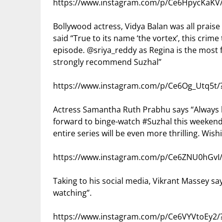
https://www.instagram.com/p/Ce6HpycKaK
Bollywood actress, Vidya Balan was all praise
said “True to its name ‘the vortex’, this crime
episode. @sriya_reddy as Regina is the most f
strongly recommend Suzhal”
https://www.instagram.com/p/Ce6Og_Utq5t/
Actress Samantha Ruth Prabhu says “Always b
forward to binge-watch #Suzhal this weekend. 
entire series will be even more thrilling. Wishi
https://www.instagram.com/p/Ce6ZNU0hGvI/
Taking to his social media, Vikrant Massey sa
watching”.
https://www.instagram.com/p/Ce6VYVtoEy2/