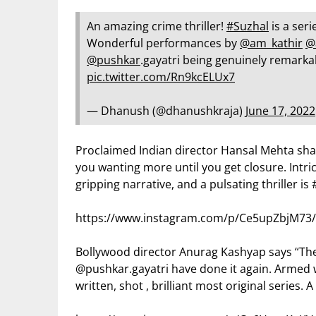
An amazing crime thriller!
#Suzhal
is a ser
Wonderful performances by
@am_kathir
@
@pushkar
.gayatri being genuinely remarka
pic.twitter.com/Rn9kcELUx7
— Dhanush (@dhanushkraja)
June 17, 2022
Proclaimed Indian director Hansal Mehta sha
you wanting more until you get closure. Intric
gripping narrative, and a pulsating thriller is
https://www.instagram.com/p/Ce5upZbjM7
Bollywood director Anurag Kashyap says “Th
@pushkar.gayatri have done it again. Armed w
written, shot , brilliant most original series. 