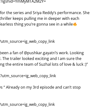
V/?igshid=YmMyMTA2M2Y=
 for the series and Sriya Reddy’s performance. She
 thriller keeps pulling me in deeper with each
earless thing you’re gonna see in a while
?utm_source=ig_web_copy_link
een a fan of @pushkar.gayatri’s work. Looking
The trailer looked exciting and I am sure the
ng the entire team of Suzhal lots of love & luck :)”
?utm_source=ig_web_copy_link
ys “ Already on my 3rd episode and can’t stop
?utm_source=ig_web_copy_link