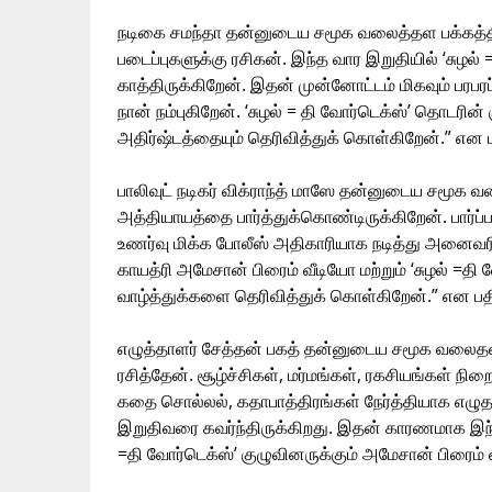
நடிகை சமந்தா தன்னுடைய சமூக வலைத்தள பக்கத்தில்,
படைப்புகளுக்கு ரசிகன். இந்த வார இறுதியில் ‘சு
காத்திருக்கிறேன். இதன் முன்னோட்டம் மிகவும் பரபரப
நான் நம்புகிறேன். ‘சுழல் = தி வோர்டெக்ஸ்’ தொடரின
அதிர்ஷ்டத்தையும் தெரிவித்துக் கொள்கிறேன்.” என பதி
பாலிவுட் நடிகர் விக்ராந்த் மாஸே தன்னுடைய சமூக வ
அத்தியாயத்தை பார்த்துக்கொண்டிருக்கிறேன். பார்ப்
உணர்வு மிக்க போலீஸ் அதிகாரியாக நடித்து அனைவரின
காயத்ரி அமேசான் பிரைம் வீடியோ மற்றும் ‘சுழல் =த
வாழ்த்துக்களை தெரிவித்துக் கொள்கிறேன்.” என பதிவி
எழுத்தாளர் சேத்தன் பகத் தன்னுடைய சமூக வலைதளப்
ரசித்தேன். சூழ்ச்சிகள், மர்மங்கள், ரகசியங்கள் நிறை
கதை சொல்லல், கதாபாத்திரங்கள் நேர்த்தியாக எழுத
இறுதிவரை கவர்ந்திருக்கிறது. இதன் காரணமாக இந்த
=தி வோர்டெக்ஸ்’ குழுவினருக்கும் அமேசான் பிரைம் வீ