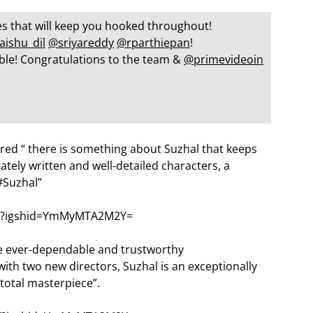
ies that will keep you hooked throughout!
aishu_dil
@sriyareddy
@rparthiepan
!
ble! Congratulations to the team &
@primevideoin
red “ there is something about Suzhal that keeps
ately written and well-detailed characters, a
 #Suzhal”
3/?igshid=YmMyMTA2M2Y=
e ever-dependable and trustworthy
ith two new directors, Suzhal is an exceptionally
A total masterpiece”.