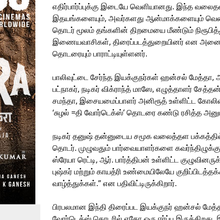
எதிர்பார்ப்புக்கு இடையே வெளியானது. இந்த வல
இதயங்களையும், அவர்களது ஆன்மாக்களையும் வென்றி
தொடர் மூலம் தங்களின் திறமையை மீண்டும் நிரூபித்
இணையவாசிகள், திரைப்படத்துறையினர் என அனைவரு
தொடரையும் பாராட்டியுள்ளனர்.
பாலிவுட்டை சேர்ந்த இயக்குநர்கள் ஹன்சல் மேத்தா, 
பட்நாகர், நடிகர் விக்ராந்த் மாஸே, எழுத்தாளர் சேத்த
சமந்தா, இசையமைப்பாளர் அனிரூத் உள்ளிட்ட கோலிவு
‘சுழல் =தி வோர்டெக்ஸ்’ தொடரை கண்டு ரசித்த அனுபவ
நடிகர் தனுஷ் தன்னுடைய சமூக வலைத்தள பக்கத்தில், 
தொடர். முழுவதும் பார்வையாளர்களை கவர்ந்திழுக்கும்
ஸ்ரேயா ரெட்டி, ஆர். பார்த்திபன் உள்ளிட்ட குழுவி
புஷ்கர் மற்றும் காயத்ரி உண்மையிலேயே குறிப்பிடத
வாழ்த்துக்கள்.” என பதிவிட்டிருக்கிறார்.
பிரபலமான இந்தி திரைப்பட இயக்குநர் ஹன்சல் மேத்
வோர்டெக்ஸ் தொடரில் ஏதோ ஒரு ஈர்ப்பு இருக்கிறது