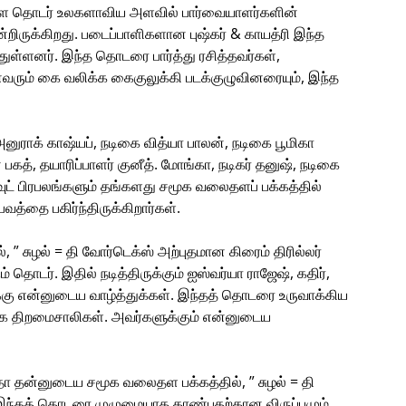
ைதள தொடர் உலகளாவிய அளவில் பார்வையாளர்களின்
ருக்கிறது. படைப்பாளிகளான புஷ்கர் & காயத்ரி இந்த
துள்ளனர். இந்த தொடரை பார்த்து ரசித்தவர்கள்,
ம் கை வலிக்க கைகுலுக்கி படக்குழுவினரையும், இந்த
அனுராக் காஷ்யப், நடிகை வித்யா பாலன், நடிகை பூமிகா
ன் பகத், தயாரிப்பாளர் குனீத். மோங்கா, நடிகர் தனுஷ், நடிகை
ட் பிரபலங்களும் தங்களது சமூக வலைதளப் பக்கத்தில்
த்தை பகிர்ந்திருக்கிறார்கள்.
” சுழல் = தி வோர்டெக்ஸ் அற்புதமான கிரைம் திரில்லர்
 தொடர். இதில் நடித்திருக்கும் ஐஸ்வர்யா ராஜேஷ், கதிர்,
னருக்கு என்னுடைய வாழ்த்துக்கள். இந்தத் தொடரை உருவாக்கிய
்தக்க திறமைசாலிகள். அவர்களுக்கும் என்னுடைய
தா தன்னுடைய சமூக வலைதள பக்கத்தில், ” சுழல் = தி
. இந்தத் தொடரை முழுமையாக காண்பதற்கான விருப்பமும்