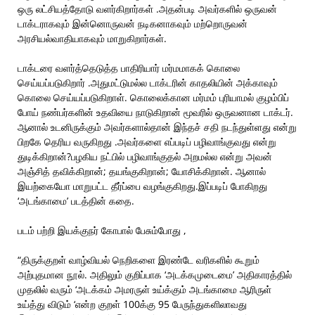
ஒரு லட்சியத்தோடு வளர்கிறார்கள் .அதன்படி அவர்களில் ஒருவன்
டாக்டராகவும் இன்னொருவன் நடிகனாகவும் மற்றொருவன்
அரசியல்வாதியாகவும் மாறுகிறார்கள்.
டாக்டரை வளர்த்தெடுத்த பாதிரியார் மர்மமாகக் கொலை
செய்யப்படுகிறார் .அதுமட்டுமல்ல டாக்டரின் காதலியின் அக்காவும்
கொலை செய்யப்படுகிறாள். கொலைக்கான மர்மம் புரியாமல் குழம்பிப்
போய் நண்பர்களின் உதவியை நாடுகிறான் மூவரில் ஒருவனான டாக்டர்.
ஆனால் உடனிருக்கும் அவர்களால்தான் இந்தச் சதி நடந்துள்ளது என்று
பிறகே தெரிய வருகிறது .அவர்களை எப்படிப் பழிவாங்குவது என்று
துடிக்கிறான்?பழகிய நட்பில் பழிவாங்குதல் அறமல்ல என்று அவன்
அஞ்சித் தவிக்கிறான்; தயங்குகிறான்; யோசிக்கிறான். ஆனால்
இயற்கையோ மாறுபட்ட தீர்ப்பை வழங்குகிறது.இப்படிப் போகிறது
‘அடங்காமை’ படத்தின் கதை.
படம் பற்றி இயக்குநர் கோபால் பேசும்போது ,
“திருக்குறள் வாழ்வியல் நெறிகளை இரண்டே வரிகளில் கூறும்
அற்புதமான நூல். அதிலும் குறிப்பாக ‘அடக்கமுடைமை’ அதிகாரத்தில்
முதலில் வரும் ‘அடக்கம் அமரருள் உய்க்கும் அடங்காமை ஆரிருள்
உய்த்து விடும் ‘என்ற குறள் 100க்கு 95 பேருந்துகளிலாவது