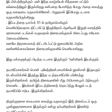
இடம்பெற்றிருக்கும் .ஏன் இந்த வாழ்வியல் சிந்தனை மட்டும்
எல்லாவற்றிலும் இருக்கிறது என்பதை யோசித்த போது அதை வைத்து
ஒரு கதையை உருவாக்கினேன். அதுதான் இப்போது படமாக
உருவாகியிருக்கிறது.
. இப்படத்தை டிசம்பர் 31-ல் தமிழகமெங்கும்
வெளியிடுவதாக திட்டமிட்டு இருந்தோம்.ஆண்டின் இறுதி வாரத்தில்
ஏராளமான படங்கள் வருவதால் திரையரங்குகள் கிடைப்பது சரியாக
அமையவில்லை.
எனவே நிதானமாகத் திட்டமிடப்பட்டு ஜனவரியில் அதிக
எண்ணிக்கையிலான திரையரங்குகளில் வெளியாகிறது.
இது மக்களுக்குப் பிடித்த படமாக இருக்கும் “என்கிறார் இயக்குநர்.
தயாரிப்பாளர்கள் பொன் .புலேந்திரன்,மைக்கேல் ஜான்சன் இருவரும்
டென்மார்க்கில் இருந்து இந்த படத்தயாரிப்பில் பங்கேற்று
இருக்கிறார்கள். தமிழ்த் திரையுலகின் மீது அபிமானமும் ஆர்வமும்
கொண்ட , இவர்கள் இப்படத்தினைத் தொடர்ந்து மேலும் படத்
தயாரிப்பில் ஈடுபட இருக்கிறார்கள்.
திருக்குறளை மையமாக வைத்து உருவாகும் இத் திரைப்படம் ஒரு
முன்னுதாரணமாக இருக்கும் என்று நம்புகிறார்கள் இரண்டு
தயாரிப்பாளர்களும்.