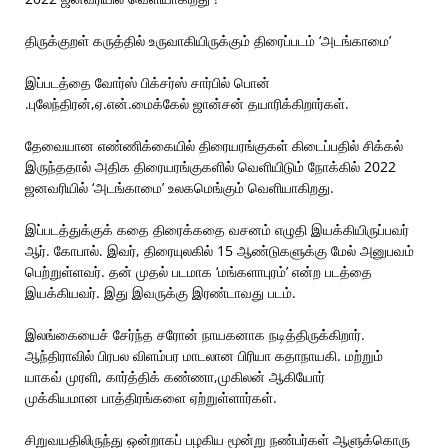
திருக்குறள் கருத்தில் உருவாகியிருக்கும் திரைப்படம் ‘அடங்காமை’
இப்படத்தை வோர்ஸ் பிக்சர்ஸ் சார்பில் பொன்
.புலேந்திரன்,ஏ.என்.மைக்கேல் ஜான்சன் தயாரிக்கிறார்கள்.
தேவையான எண்ணிக்கையில் திரையரங்குகள் கிடைப்பதில் சிக்கல்
இருந்ததால் அதிக திரையரங்குகளில் வெளியிடும் நோக்கில் 2022
ஜனவரியில் ‘அடங்காமை’ உலகமெங்கும் வெளியாகிறது.
இப்படத்துக்குக் கதை திரைக்கதை வசனம் எழுதி இயக்கியிருப்பவர்
ஆர். கோபால். இவர், திரையுலகில் 15 ஆண்டுகளுக்கு மேல் அனுபவம்
பெற்றுள்ளவர். தன் முதல் படமாக ‘மங்களாபுரம்’ என்ற படத்தை
இயக்கியவர். இது இவருக்கு இரண்டாவது படம்.
இலங்கையைச் சேர்ந்த சரோன் நாயகனாக நடித்திருக்கிறார்.
ஆந்திராவில் பிரபல விளம்பர மாடலான பிரியா கதாநாயகி. மற்றும்
யாகவ் முரளி, கார்த்திக் கண்ணா,முகிலன் ஆகியோர்
முக்கியமான பாத்திரங்களை ஏற்றுள்ளார்கள்.
சிறுவயதிலிருந்து ஒன்றாகப் பழகிய மூன்று நண்பர்கள் ஆளுக்கொரு