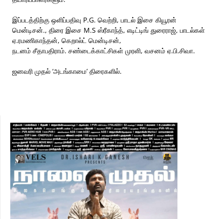
இப்படத்திற்கு ஒளிப்பதிவு P.G. வெற்றி, பாடல் இசை கியூரன்
மென்டிசன்., திரை இசை M.S ஸ்ரீகாந்த், எடிட்டிங் துரைராஜ், பாடல்கள்
ஏ.ரமணிகாந்தன், கெறால்ட் மென்டிசன்,
நடனம் சீதாபதிராம். சண்டைக்காட்சிகள் முரளி, வசனம் ஏ.பி.சிவா.
ஜனவரி முதல் ‘அடங்காமை’ திரைகளில்.