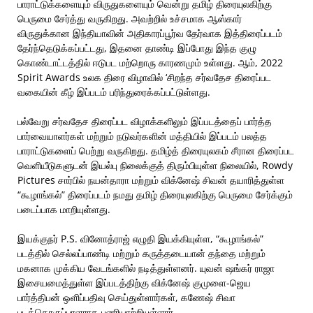
பாராட்டுக்களையும் விருதுகளையும் வென்று தமிழ் திரையுலகிற்கு
பெருமை சேர்த்து வருகிறது. அவற்றில் உச்சமாக ஆஸ்கார்
விருதுக்கான இந்தியாவின் அதிகாரப்பூர்வ தேர்வாக இத்திரைப்படம்
தேர்ந்தெடுக்கப்பட்டது, இதனை தாண்டி இப்போது இந்த குழு
கொண்டாட்டத்தில் ஈடுபட மற்றொரு காரணமும் உள்ளது. ஆம், 2022
Spirit Awards உலக திரை விழாவில் ‘சிறந்த சர்வதேச திரைப்பட
வகையின் கீழ் இப்படம் பரிந்துரைக்கப்பட்டுள்ளது.
பல்வேறு சர்வதேச திரைப்பட விழாக்களிலும் இப்படத்தைப் பார்த்த
பார்வையாளர்கள் மற்றும் நடுவர்களின் மத்தியில் இப்படம் பலத்த
பாராட்டுகளைப் பெற்று வருகிறது. தமிழ்த் திரையுலகம் சீரான திரைப்பட
வெளியீடுகளுடன் இயல்பு நிலைக்குத் திரும்பியுள்ள நிலையில், Rowdy
Pictures சார்பில் நயன்தாரா மற்றும் விக்னேஷ் சிவன் தயாரித்துள்ள
“கூழாங்கல்” திரைப்படம் நமது தமிழ் திரையுலகிற்கு பெருமை சேர்க்கும்
படைப்பாக மாறியுள்ளது.
இயக்குநர் P.S. வினோத்ராஜ் எழுதி இயக்கியுள்ள, “கூழாங்கல்”
படத்தில் செல்லப்பாண்டி மற்றும் கருத்தடையான் தந்தை மற்றும்
மகனாக முக்கிய வேடங்களில் நடித்துள்ளனர். யுவன் ஷங்கர் ராஜா
இசையமைத்துள்ள இப்படத்திற்கு விக்னேஷ் குமுளை-ஜெய
பார்த்திபன் ஒளிப்பதிவு செய்துள்ளார்கள், கணேஷ் சிவா
படத்தொகுப்பாளராக பணியாற்றியுள்ளார்.